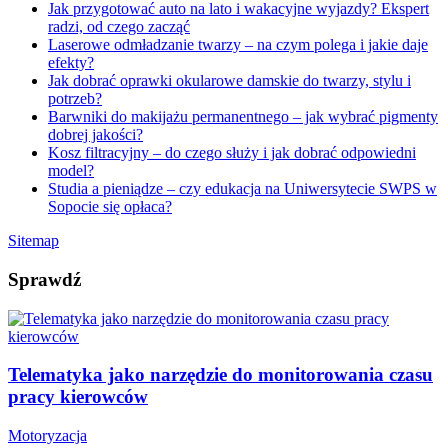
Jak przygotować auto na lato i wakacyjne wyjazdy? Ekspert
radzi, od czego zacząć
Laserowe odmładzanie twarzy – na czym polega i jakie daje
efekty?
Jak dobrać oprawki okularowe damskie do twarzy, stylu i
potrzeb?
Barwniki do makijażu permanentnego – jak wybrać pigmenty
dobrej jakości?
Kosz filtracyjny – do czego służy i jak dobrać odpowiedni
model?
Studia a pieniądze – czy edukacja na Uniwersytecie SWPS w
Sopocie się opłaca?
Sitemap
Sprawdź
Telematyka jako narzędzie do monitorowania czasu
pracy kierowców
Motoryzacja