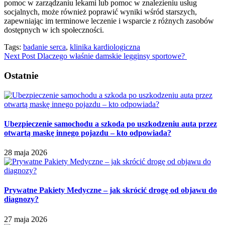
pomoc w zarządzaniu lekami lub pomoc w znalezieniu usług
socjalnych, może również poprawić wyniki wśród starszych,
zapewniając im terminowe leczenie i wsparcie z różnych zasobów
dostępnych w ich społeczności.
Tags:
badanie serca
,
klinika kardiologiczna
Next Post
Dlaczego właśnie damskie legginsy sportowe?
Ostatnie
Ubezpieczenie samochodu a szkoda po uszkodzeniu auta przez
otwartą maskę innego pojazdu – kto odpowiada?
28 maja 2026
Prywatne Pakiety Medyczne – jak skrócić drogę od objawu do
diagnozy?
27 maja 2026