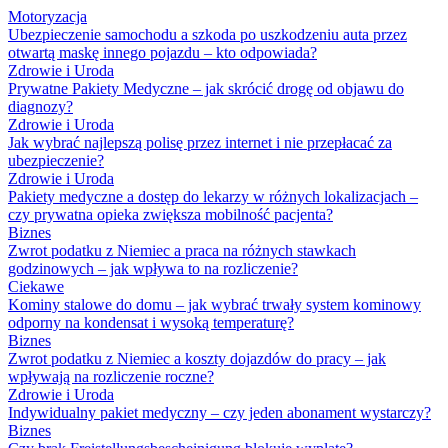
Motoryzacja
Ubezpieczenie samochodu a szkoda po uszkodzeniu auta przez
otwartą maskę innego pojazdu – kto odpowiada?
Zdrowie i Uroda
Prywatne Pakiety Medyczne – jak skrócić drogę od objawu do
diagnozy?
Zdrowie i Uroda
Jak wybrać najlepszą polisę przez internet i nie przepłacać za
ubezpieczenie?
Zdrowie i Uroda
Pakiety medyczne a dostęp do lekarzy w różnych lokalizacjach –
czy prywatna opieka zwiększa mobilność pacjenta?
Biznes
Zwrot podatku z Niemiec a praca na różnych stawkach
godzinowych – jak wpływa to na rozliczenie?
Ciekawe
Kominy stalowe do domu – jak wybrać trwały system kominowy
odporny na kondensat i wysoką temperaturę?
Biznes
Zwrot podatku z Niemiec a koszty dojazdów do pracy – jak
wpływają na rozliczenie roczne?
Zdrowie i Uroda
Indywidualny pakiet medyczny – czy jeden abonament wystarczy?
Biznes