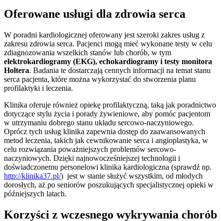
Oferowane usługi dla zdrowia serca
W poradni kardiologicznej oferowany jest szeroki zakres usług z
zakresu zdrowia serca. Pacjenci mogą mieć wykonane testy w celu
zdiagnozowania wszelkich stanów lub chorób, w tym
elektrokardiogramy (EKG), echokardiogramy i testy monitora
Holtera
. Badania te dostarczają cennych informacji na temat stanu
serca pacjenta, które można wykorzystać do stworzenia planu
profilaktyki i leczenia.
Klinika oferuje również opiekę profilaktyczną, taką jak poradnictwo
dotyczące stylu życia i porady żywieniowe, aby pomóc pacjentom
w utrzymaniu dobrego stanu układu sercowo-naczyniowego.
Oprócz tych usług klinika zapewnia dostęp do zaawansowanych
metod leczenia, takich jak cewnikowanie serca i angioplastyka, w
celu rozwiązania poważniejszych problemów sercowo-
naczyniowych. Dzięki najnowocześniejszej technologii i
doświadczonemu personelowi klinika kardiologiczna (sprawdź np.
http://klinika37.pl/
) jest w stanie służyć wszystkim, od młodych
dorosłych, aż po seniorów poszukujących specjalistycznej opieki w
późniejszych latach.
Korzyści z wczesnego wykrywania chorób