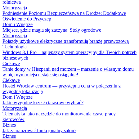
rolnictwa
Motoryzacja
Podniesienie Poziomu Bezpieczeństwa na Drodze: Dodatkowe
Oświetlenie do Przyczep
Dom i Wnętrze
Miejsce, gdzie magia się zaczyna: Stoły ogrodowe
Motoryzacja
Pojazdy użytkowe elektryczne transformują branżę przewozową
Technologia
Windows 8.1 Pro – najlepszy system operacyjny dla Twoich potrzeb
biznesowych
Ciekawe
Tanie domy w Hiszpanii nad morzem – marzenie o własnym domu
w pięknym miejscu staje się osiągalne!
Ciekawe
Hostel Wrocław centrum — przystępna cena w połączeniu z
wygodną lokalizacją
Dom i Wnętrze
Jakie wygodne krzesła tarasowe wybrać?
Motoryzacja
Telematyka jako narzędzie do monitorowania czasu pracy
kierowców
Biznes
Jak zaaranżować funkcjonalny salon?
Biznes