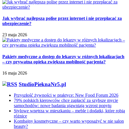
Jak wybrać najlepszą polisę przez internet i nie przepłacać za
ubezpieczenie?
23 maja 2026
Pakiety medyczne a dostęp do lekarzy w różnych lokalizacjach
– czy prywatna opieka zwiększa mobilność pacjenta?
16 maja 2026
StudioPieknaNr5.pl
Przyszłość żywności w praktyce: New Food Forum 2026
79% polskich kierowców chce zapłacić za szybsze mycie
samochodów: nowe badania ujawniają wzrost popytu
Stylowe wnętrza w mieszkaniu – meble i dodatki, które robią
różnicę
Kombajny kosmetyczne – czy warto wyposażyć w nie salon
beauty?