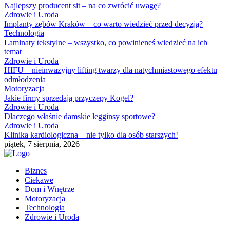
Najlepszy producent sit – na co zwrócić uwagę?
Zdrowie i Uroda
Implanty zębów Kraków – co warto wiedzieć przed decyzją?
Technologia
Laminaty tekstylne – wszystko, co powinieneś wiedzieć na ich
temat
Zdrowie i Uroda
HIFU – nieinwazyjny lifting twarzy dla natychmiastowego efektu
odmłodzenia
Motoryzacja
Jakie firmy sprzedają przyczepy Kogel?
Zdrowie i Uroda
Dlaczego właśnie damskie legginsy sportowe?
Zdrowie i Uroda
Klinika kardiologiczna – nie tylko dla osób starszych!
piątek, 7 sierpnia, 2026
Biznes
Ciekawe
Dom i Wnętrze
Motoryzacja
Technologia
Zdrowie i Uroda