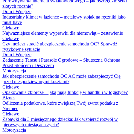
Porównywarka internetu światłowodowego – jak oszczędzić setki
złotych rocznie?
Dom i Wnętrze
Industrialny klimat w łazience – metalowy stojak na ręczniki jako
must-have
Ciekawe
Najważniejsze elementy wyprawki dla niemowląt – zestawienie
Ciekawe
Czy możesz stracić ubezpieczenie samochodu OC? Sprawdź
ryzykowne sytuacje
Dom i Wnętrze
Zadaszenie Tarasu i Parasole Ogrodowe – Skuteczna Ochrona
Przed Słońcem i Deszczem
Motoryzacja
Jak ubezpieczenie samochodu OC AC może zabezpieczyć Cię
przed niespodziewanymi kosztami?
Ciekawe
Opakowania zbiorcze – jaką mają funkcję w handlu i w logistyce?
Biznes
Odliczenia podatkowe, które zwiększą Twój zwrot podatku z
Niemiec
Ciekawe
Zabawki dla 3-miesięcznego dziecka: Jak wspierać rozwój w
pierwszych miesiącach życia?
Motoryzacja