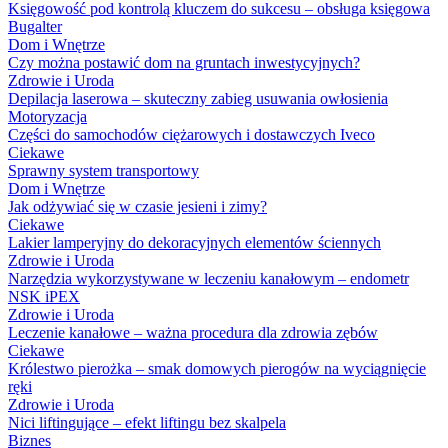
Księgowość pod kontrolą kluczem do sukcesu – obsługa księgowa
Bugalter
Dom i Wnętrze
Czy można postawić dom na gruntach inwestycyjnych?
Zdrowie i Uroda
Depilacja laserowa – skuteczny zabieg usuwania owłosienia
Motoryzacja
Części do samochodów ciężarowych i dostawczych Iveco
Ciekawe
Sprawny system transportowy
Dom i Wnętrze
Jak odżywiać się w czasie jesieni i zimy?
Ciekawe
Lakier lamperyjny do dekoracyjnych elementów ściennych
Zdrowie i Uroda
Narzędzia wykorzystywane w leczeniu kanałowym – endometr
NSK iPEX
Zdrowie i Uroda
Leczenie kanałowe – ważna procedura dla zdrowia zębów
Ciekawe
Królestwo pierożka – smak domowych pierogów na wyciągnięcie
ręki
Zdrowie i Uroda
Nici liftingujące – efekt liftingu bez skalpela
Biznes