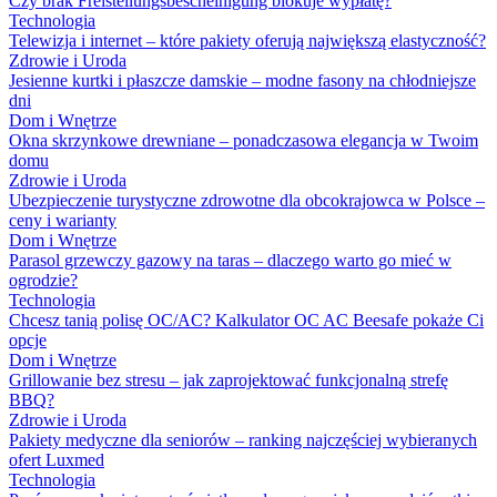
Czy brak Freistellungsbescheinigung blokuje wypłatę?
Technologia
Telewizja i internet – które pakiety oferują największą elastyczność?
Zdrowie i Uroda
Jesienne kurtki i płaszcze damskie – modne fasony na chłodniejsze
dni
Dom i Wnętrze
Okna skrzynkowe drewniane – ponadczasowa elegancja w Twoim
domu
Zdrowie i Uroda
Ubezpieczenie turystyczne zdrowotne dla obcokrajowca w Polsce –
ceny i warianty
Dom i Wnętrze
Parasol grzewczy gazowy na taras – dlaczego warto go mieć w
ogrodzie?
Technologia
Chcesz tanią polisę OC/AC? Kalkulator OC AC Beesafe pokaże Ci
opcje
Dom i Wnętrze
Grillowanie bez stresu – jak zaprojektować funkcjonalną strefę
BBQ?
Zdrowie i Uroda
Pakiety medyczne dla seniorów – ranking najczęściej wybieranych
ofert Luxmed
Technologia