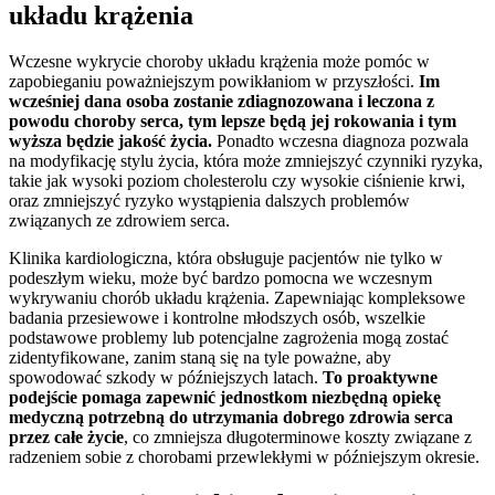
układu krążenia
Wczesne wykrycie choroby układu krążenia może pomóc w
zapobieganiu poważniejszym powikłaniom w przyszłości.
Im
wcześniej dana osoba zostanie zdiagnozowana i leczona z
powodu choroby serca, tym lepsze będą jej rokowania i tym
wyższa będzie jakość życia.
Ponadto wczesna diagnoza pozwala
na modyfikację stylu życia, która może zmniejszyć czynniki ryzyka,
takie jak wysoki poziom cholesterolu czy wysokie ciśnienie krwi,
oraz zmniejszyć ryzyko wystąpienia dalszych problemów
związanych ze zdrowiem serca.
Klinika kardiologiczna, która obsługuje pacjentów nie tylko w
podeszłym wieku, może być bardzo pomocna we wczesnym
wykrywaniu chorób układu krążenia. Zapewniając kompleksowe
badania przesiewowe i kontrolne młodszych osób, wszelkie
podstawowe problemy lub potencjalne zagrożenia mogą zostać
zidentyfikowane, zanim staną się na tyle poważne, aby
spowodować szkody w późniejszych latach.
To proaktywne
podejście pomaga zapewnić jednostkom niezbędną opiekę
medyczną potrzebną do utrzymania dobrego zdrowia serca
przez całe życie
, co zmniejsza długoterminowe koszty związane z
radzeniem sobie z chorobami przewlekłymi w późniejszym okresie.