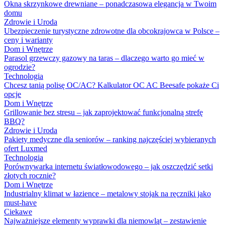
Okna skrzynkowe drewniane – ponadczasowa elegancja w Twoim
domu
Zdrowie i Uroda
Ubezpieczenie turystyczne zdrowotne dla obcokrajowca w Polsce –
ceny i warianty
Dom i Wnętrze
Parasol grzewczy gazowy na taras – dlaczego warto go mieć w
ogrodzie?
Technologia
Chcesz tanią polisę OC/AC? Kalkulator OC AC Beesafe pokaże Ci
opcje
Dom i Wnętrze
Grillowanie bez stresu – jak zaprojektować funkcjonalną strefę
BBQ?
Zdrowie i Uroda
Pakiety medyczne dla seniorów – ranking najczęściej wybieranych
ofert Luxmed
Technologia
Porównywarka internetu światłowodowego – jak oszczędzić setki
złotych rocznie?
Dom i Wnętrze
Industrialny klimat w łazience – metalowy stojak na ręczniki jako
must-have
Ciekawe
Najważniejsze elementy wyprawki dla niemowląt – zestawienie