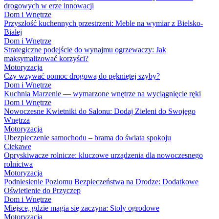
drogowych w erze innowacji
Dom i Wnętrze
Przyszłość kuchennych przestrzeni: Meble na wymiar z Bielsko-
Białej
Dom i Wnętrze
Strategiczne podejście do wynajmu ogrzewaczy: Jak
maksymalizować korzyści?
Motoryzacja
Czy wzywać pomoc drogową do pękniętej szyby?
Dom i Wnętrze
Kuchnia Marzenie — wymarzone wnętrze na wyciągnięcie ręki
Dom i Wnętrze
Nowoczesne Kwietniki do Salonu: Dodaj Zieleni do Swojego
Wnętrza
Motoryzacja
Ubezpieczenie samochodu – brama do świata spokoju
Ciekawe
Opryskiwacze rolnicze: kluczowe urządzenia dla nowoczesnego
rolnictwa
Motoryzacja
Podniesienie Poziomu Bezpieczeństwa na Drodze: Dodatkowe
Oświetlenie do Przyczep
Dom i Wnętrze
Miejsce, gdzie magia się zaczyna: Stoły ogrodowe
Motoryzacja