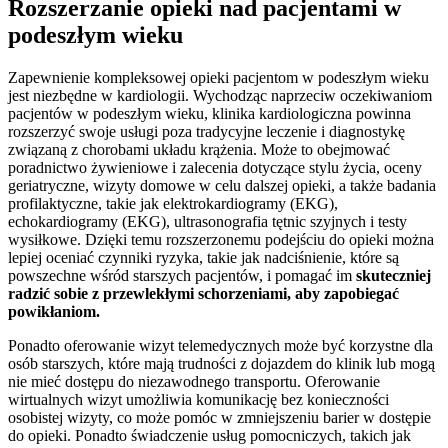
Rozszerzanie opieki nad pacjentami w
podeszłym wieku
Zapewnienie kompleksowej opieki pacjentom w podeszłym wieku
jest niezbędne w kardiologii. Wychodząc naprzeciw oczekiwaniom
pacjentów w podeszłym wieku, klinika kardiologiczna powinna
rozszerzyć swoje usługi poza tradycyjne leczenie i diagnostykę
związaną z chorobami układu krążenia. Może to obejmować
poradnictwo żywieniowe i zalecenia dotyczące stylu życia, oceny
geriatryczne, wizyty domowe w celu dalszej opieki, a także badania
profilaktyczne, takie jak elektrokardiogramy (EKG),
echokardiogramy (EKG), ultrasonografia tętnic szyjnych i testy
wysiłkowe. Dzięki temu rozszerzonemu podejściu do opieki można
lepiej oceniać czynniki ryzyka, takie jak nadciśnienie, które są
powszechne wśród starszych pacjentów, i pomagać im
skuteczniej
radzić sobie z przewlekłymi schorzeniami, aby zapobiegać
powikłaniom.
Ponadto oferowanie wizyt telemedycznych może być korzystne dla
osób starszych, które mają trudności z dojazdem do klinik lub mogą
nie mieć dostępu do niezawodnego transportu. Oferowanie
wirtualnych wizyt umożliwia komunikację bez konieczności
osobistej wizyty, co może pomóc w zmniejszeniu barier w dostępie
do opieki. Ponadto świadczenie usług pomocniczych, takich jak