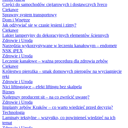
Części do samochodów ciężarowych i dostawczych Iveco
Ciekawe
Sprawny system transportowy
Dom i Wnętrze
Jak odżywiać się w czasie jesieni i zimy?
Ciekawe
Lakier lamperyjny do dekoracyjnych elementów ściennych
Zdrowie i Uroda
Narzędzia wykorzystywane w leczeniu kanałowym – endometr
NSK iPEX
Zdrowie i Uroda
Leczenie kanałowe – ważna procedura dla zdrowia zębów
Ciekawe
Królestwo pierożka – smak domowych pierogów na wyciągnięcie
ręki
Zdrowie i Uroda
Nici liftingujące – efekt liftingu bez skalpela
Biznes
Najlepszy producent sit – na co zwrócić uwagę?
Zdrowie i Uroda
Implanty zębów Kraków – co warto wiedzieć przed decyzją?
Technologia
Laminaty tekstylne – wszystko, co powinieneś wiedzieć na ich
temat
Zdrowie i Uroda