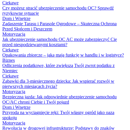
Ciekawe
Czy możesz stracić ubezpieczenie samochodu OC? Sprawdź
ryzykowne sytuacje
Dom i Wnętrze
Zadaszenie Tarasu i Parasole Ogrodowe – Skuteczna Ochrona
Przed Słońcem i Deszczem
Motoryzacja
Jak ubezpieczenie samochodu OC AC może zabezpieczyć Cię
przed niespodziewanymi kosztami?
Ciekawe
Opakowania zbiorcze – jaką mają funkcję w handlu i w logistyce?
Biznes
Odliczenia podatkowe, które zwiększą Twój zwrot podatku z
Niemiec
Ciekawe
Zabawki dla 3-miesięcznego dziecka: Jak wspierać rozwój w
pierwszych miesiącach życia?
Motoryzacja
Bezpieczna jazda: Jak odpowiednie ubezpieczenie samochodu
OC/AC chroni Ciebie i Twój pojazd
Dom i Wnętrze
Przyroda na wyciągnięcie ręki: Twój własny ogród jako oaza
spokoju
Motoryzacja
Rewolucja w drogowej infrastrukturze: Podstawy do znaków