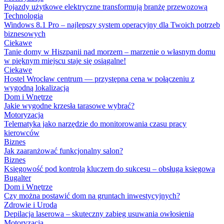
Pojazdy użytkowe elektryczne transformują branżę przewozową
Technologia
Windows 8.1 Pro – najlepszy system operacyjny dla Twoich potrzeb
biznesowych
Ciekawe
Tanie domy w Hiszpanii nad morzem – marzenie o własnym domu
w pięknym miejscu staje się osiągalne!
Ciekawe
Hostel Wrocław centrum — przystępna cena w połączeniu z
wygodną lokalizacją
Dom i Wnętrze
Jakie wygodne krzesła tarasowe wybrać?
Motoryzacja
Telematyka jako narzędzie do monitorowania czasu pracy
kierowców
Biznes
Jak zaaranżować funkcjonalny salon?
Biznes
Księgowość pod kontrolą kluczem do sukcesu – obsługa księgowa
Bugalter
Dom i Wnętrze
Czy można postawić dom na gruntach inwestycyjnych?
Zdrowie i Uroda
Depilacja laserowa – skuteczny zabieg usuwania owłosienia
Motoryzacja