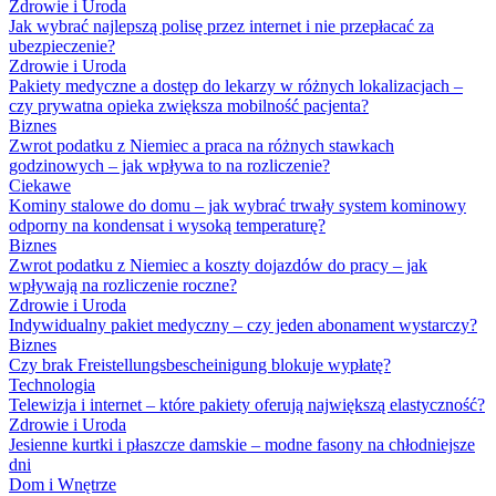
Zdrowie i Uroda
Jak wybrać najlepszą polisę przez internet i nie przepłacać za
ubezpieczenie?
Zdrowie i Uroda
Pakiety medyczne a dostęp do lekarzy w różnych lokalizacjach –
czy prywatna opieka zwiększa mobilność pacjenta?
Biznes
Zwrot podatku z Niemiec a praca na różnych stawkach
godzinowych – jak wpływa to na rozliczenie?
Ciekawe
Kominy stalowe do domu – jak wybrać trwały system kominowy
odporny na kondensat i wysoką temperaturę?
Biznes
Zwrot podatku z Niemiec a koszty dojazdów do pracy – jak
wpływają na rozliczenie roczne?
Zdrowie i Uroda
Indywidualny pakiet medyczny – czy jeden abonament wystarczy?
Biznes
Czy brak Freistellungsbescheinigung blokuje wypłatę?
Technologia
Telewizja i internet – które pakiety oferują największą elastyczność?
Zdrowie i Uroda
Jesienne kurtki i płaszcze damskie – modne fasony na chłodniejsze
dni
Dom i Wnętrze