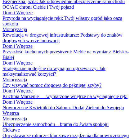
Bezpieczna jazda: Jak odpowiednie ubezpieczenie samochodu
OC/AC chroni Ciebie i Twój pojazd
Dom i Wnętrze
Przyroda na wyciągnięcie ręki: Twój własny ogród jako oaza
spokoju
Motoryzacja
Rewolucja w drogowej infrastrukturze: Podstawy do znaków
drogowych w erze innowacji
Dom i Wnętrze
Przyszłość kuchennych przestrzeni: Meble na wymiar z Bielsko-
Białej
Dom i Wnętrze
Strategiczne podejście do wynajmu ogrzewaczy: Jak
maksymalizować korzyści?
Motoryzacja
Czy wzywać pomoc drogową do pękniętej szyby?
Dom i Wnętrze
Kuchnia Marzenie — wymarzone wnętrze na wyciągnięcie ręki
Dom i Wnętrze
Nowoczesne Kwietniki do Salonu: Dodaj Zieleni do Swojego
Wnętrza
Motoryzacja
Ubezpieczenie samochodu – brama do świata spokoju
Ciekawe
Opryskiwacze rolnicze: kluczowe urządzenia dla nowoczesnego