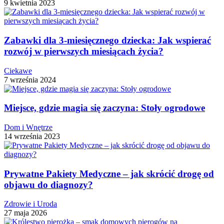
9 kwietnia 2023
Zabawki dla 3-miesięcznego dziecka: Jak wspierać
rozwój w pierwszych miesiącach życia?
Ciekawe
7 września 2024
Miejsce, gdzie magia się zaczyna: Stoły ogrodowe
Dom i Wnętrze
14 września 2023
Prywatne Pakiety Medyczne – jak skrócić drogę od
objawu do diagnozy?
Zdrowie i Uroda
27 maja 2026