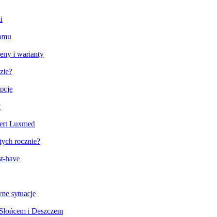
i
domu
eny i warianty
zie?
pcje
?
fert Luxmed
tych rocznie?
st-have
ne sytuacje
 Słońcem i Deszczem