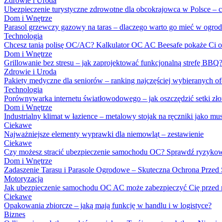
Zdrowie i Uroda
Ubezpieczenie turystyczne zdrowotne dla obcokrajowca w Polsce – c
Dom i Wnętrze
Parasol grzewczy gazowy na taras – dlaczego warto go mieć w ogrod
Technologia
Chcesz tanią polisę OC/AC? Kalkulator OC AC Beesafe pokaże Ci o
Dom i Wnętrze
Grillowanie bez stresu – jak zaprojektować funkcjonalną strefę BBQ
Zdrowie i Uroda
Pakiety medyczne dla seniorów – ranking najczęściej wybieranych o
Technologia
Porównywarka internetu światłowodowego – jak oszczędzić setki zło
Dom i Wnętrze
Industrialny klimat w łazience – metalowy stojak na ręczniki jako mu
Ciekawe
Najważniejsze elementy wyprawki dla niemowląt – zestawienie
Ciekawe
Czy możesz stracić ubezpieczenie samochodu OC? Sprawdź ryzykow
Dom i Wnętrze
Zadaszenie Tarasu i Parasole Ogrodowe – Skuteczna Ochrona Przed
Motoryzacja
Jak ubezpieczenie samochodu OC AC może zabezpieczyć Cię przed 
Ciekawe
Opakowania zbiorcze – jaką mają funkcję w handlu i w logistyce?
Biznes