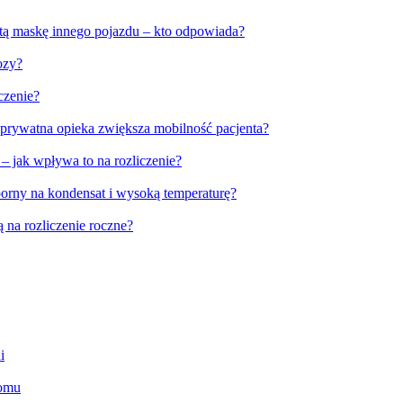
tą maskę innego pojazdu – kto odpowiada?
ozy?
czenie?
 prywatna opieka zwiększa mobilność pacjenta?
 jak wpływa to na rozliczenie?
rny na kondensat i wysoką temperaturę?
 na rozliczenie roczne?
i
domu