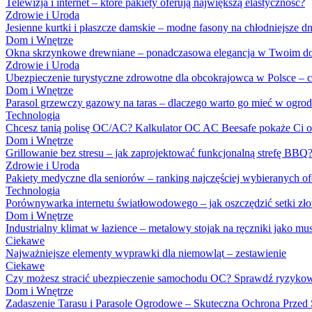
Telewizja i internet – które pakiety oferują największą elastyczność?
Zdrowie i Uroda
Jesienne kurtki i płaszcze damskie – modne fasony na chłodniejsze dn
Dom i Wnętrze
Okna skrzynkowe drewniane – ponadczasowa elegancja w Twoim 
Zdrowie i Uroda
Ubezpieczenie turystyczne zdrowotne dla obcokrajowca w Polsce – c
Dom i Wnętrze
Parasol grzewczy gazowy na taras – dlaczego warto go mieć w ogrod
Technologia
Chcesz tanią polisę OC/AC? Kalkulator OC AC Beesafe pokaże Ci o
Dom i Wnętrze
Grillowanie bez stresu – jak zaprojektować funkcjonalną strefę BBQ
Zdrowie i Uroda
Pakiety medyczne dla seniorów – ranking najczęściej wybieranych o
Technologia
Porównywarka internetu światłowodowego – jak oszczędzić setki zło
Dom i Wnętrze
Industrialny klimat w łazience – metalowy stojak na ręczniki jako mu
Ciekawe
Najważniejsze elementy wyprawki dla niemowląt – zestawienie
Ciekawe
Czy możesz stracić ubezpieczenie samochodu OC? Sprawdź ryzykow
Dom i Wnętrze
Zadaszenie Tarasu i Parasole Ogrodowe – Skuteczna Ochrona Przed