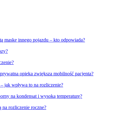
tą maskę innego pojazdu – kto odpowiada?
ozy?
czenie?
 prywatna opieka zwiększa mobilność pacjenta?
 jak wpływa to na rozliczenie?
rny na kondensat i wysoką temperaturę?
 na rozliczenie roczne?