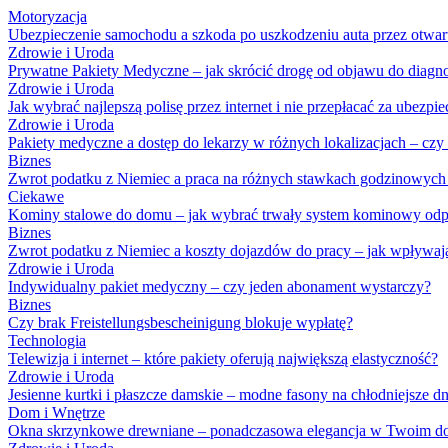
Motoryzacja
Ubezpieczenie samochodu a szkoda po uszkodzeniu auta przez otwar
Zdrowie i Uroda
Prywatne Pakiety Medyczne – jak skrócić drogę od objawu do diagn
Zdrowie i Uroda
Jak wybrać najlepszą polisę przez internet i nie przepłacać za ubezpie
Zdrowie i Uroda
Pakiety medyczne a dostęp do lekarzy w różnych lokalizacjach – czy
Biznes
Zwrot podatku z Niemiec a praca na różnych stawkach godzinowych –
Ciekawe
Kominy stalowe do domu – jak wybrać trwały system kominowy odpo
Biznes
Zwrot podatku z Niemiec a koszty dojazdów do pracy – jak wpływają
Zdrowie i Uroda
Indywidualny pakiet medyczny – czy jeden abonament wystarczy?
Biznes
Czy brak Freistellungsbescheinigung blokuje wypłatę?
Technologia
Telewizja i internet – które pakiety oferują największą elastyczność?
Zdrowie i Uroda
Jesienne kurtki i płaszcze damskie – modne fasony na chłodniejsze dn
Dom i Wnętrze
Okna skrzynkowe drewniane – ponadczasowa elegancja w Twoim 