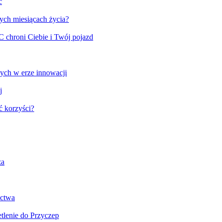
c
ych miesiącach życia?
 chroni Ciebie i Twój pojazd
ych w erze innowacji
j
ć korzyści?
za
ictwa
tlenie do Przyczep