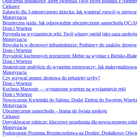
Odliczenia podatkowe, które zwiększą Twój zwrot podatku z Niemie
Ciekawe
Zabawki dla 3-miesięcznego dziecka: Jak wspierać rozwój w pierwsz
Motoryzacja
Bezpieczna jazda: Jak odpowiednie ubezpieczenie samochodu OC/AC
Dom i Wnętrze
Przyroda na wyciągnięcie ręki: Twój własny ogród jako oaza spokoju
Motoryzacja
Rewolucja w drogowej infrastrukturze: Podstawy do znaków drogow
Dom i Wnętrze
Przyszłość kuchennych przestrzeni: Meble na wymiar z Bielsko-Białe
Dom i Wnętrze
Strategiczne podejście do wynajmu ogrzewaczy: Jak maksymalizowa
Motoryzacja
Czy wzywać pomoc drogową do pękniętej szyby?
Dom i Wnętrze
Kuchnia Marzenie — wymarzone wnętrze na wyciągnięcie ręki
Dom i Wnętrze
Nowoczesne Kwietniki do Salonu: Dodaj Zieleni do Swojego Wnętr
Motoryzacja
Ubezpieczenie samochodu – brama do świata spokoju
Ciekawe
Opryskiwacze rolnicze: kluczowe urządzenia dla nowoczesnego roln
Motoryzacja
Podniesienie Poziomu Bezpieczeństwa na Drodze: Dodatkowe Oświe