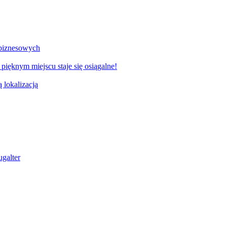
 biznesowych
ęknym miejscu staje się osiągalne!
lokalizacją
galter