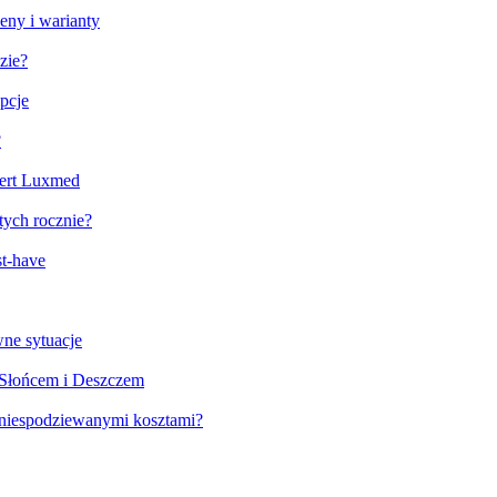
eny i warianty
zie?
pcje
?
fert Luxmed
tych rocznie?
st-have
ne sytuacje
 Słońcem i Deszczem
niespodziewanymi kosztami?