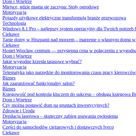
Dom i Wnętrze
Miejsce, gdzie magia się zaczyna: Stoły ogrodowe
Motoryzacja
Pojazdy użytkowe elektryczne transformują branżę przewozową
Technologia
Windows 8.1 Pro – najlepszy system operacyjny dla Twoich potrzeb
Ciekawe
Tanie domy w Hiszpanii nad morzem – marzenie o własnym domu w pi
Ciekawe
Hostel Wrocław centrum — przystępna cena w połączeniu z wygodną 
Dom i Wnętrze
Jakie wygodne krzesła tarasowe wybrać?
Motoryzacja
Telematyka jako narzędzie do monitorowania czasu pracy kierowców
Biznes
Jak zaaranżować funkcjonalny salon?
Biznes
Księgowość pod kontrolą kluczem do sukcesu – obsługa księgowa Bu
Dom i Wnętrze
Czy można postawić dom na gruntach inwestycyjnych?
Zdrowie i Uroda
Depilacja laserowa – skuteczny zabieg usuwania owłosienia
Motoryzacja
Części do samochodów ciężarowych i dostawczych Iveco
Ciekawe