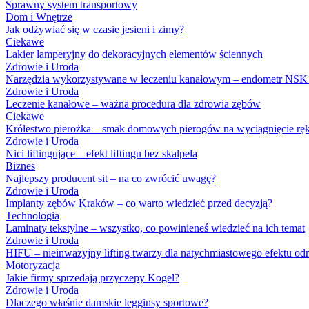
Sprawny system transportowy
Dom i Wnętrze
Jak odżywiać się w czasie jesieni i zimy?
Ciekawe
Lakier lamperyjny do dekoracyjnych elementów ściennych
Zdrowie i Uroda
Narzędzia wykorzystywane w leczeniu kanałowym – endometr NS
Zdrowie i Uroda
Leczenie kanałowe – ważna procedura dla zdrowia zębów
Ciekawe
Królestwo pierożka – smak domowych pierogów na wyciągnięcie ręk
Zdrowie i Uroda
Nici liftingujące – efekt liftingu bez skalpela
Biznes
Najlepszy producent sit – na co zwrócić uwagę?
Zdrowie i Uroda
Implanty zębów Kraków – co warto wiedzieć przed decyzją?
Technologia
Laminaty tekstylne – wszystko, co powinieneś wiedzieć na ich temat
Zdrowie i Uroda
HIFU – nieinwazyjny lifting twarzy dla natychmiastowego efektu od
Motoryzacja
Jakie firmy sprzedają przyczepy Kogel?
Zdrowie i Uroda
Dlaczego właśnie damskie legginsy sportowe?