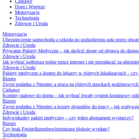
Ciekawe
Dom i Wnętrze
Motoryzacja
Technologia
Zdrowie i Uroda
Motoryzacja
Ubezpieczenie samochodu a szkoda po uszkodzeniu auta przez otwar
Zdrowie i Uroda
Prywatne Pakiety Medyczne – jak skrócić drogę od objawu do diagn
Zdrowie i Uroda
Jak wybrać najlepszą polisę przez internet i nie przepłacać za ubezpie
Zdrowie i Uroda
Pakiety medyczne a dostęp do lekarzy w różnych lokalizacjach – czy
Biznes
Zwrot podatku z Niemiec a praca na różnych stawkach godzinowych –
Ciekawe
Kominy stalowe do domu – jak wybrać trwały system kominowy odpo
Biznes
Zwrot podatku z Niemiec a koszty dojazdów do pracy – jak wpływają
Zdrowie i Uroda
Indywidualny pakiet medyczny – czy jeden abonament wystarczy?
Biznes
Czy brak Freistellungsbescheinigung blokuje wypłatę?
Technologia