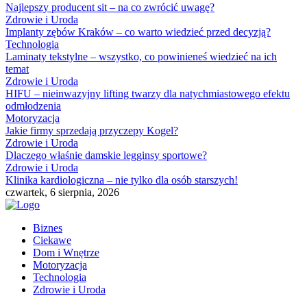
Najlepszy producent sit – na co zwrócić uwagę?
Zdrowie i Uroda
Implanty zębów Kraków – co warto wiedzieć przed decyzją?
Technologia
Laminaty tekstylne – wszystko, co powinieneś wiedzieć na ich
temat
Zdrowie i Uroda
HIFU – nieinwazyjny lifting twarzy dla natychmiastowego efektu
odmłodzenia
Motoryzacja
Jakie firmy sprzedają przyczepy Kogel?
Zdrowie i Uroda
Dlaczego właśnie damskie legginsy sportowe?
Zdrowie i Uroda
Klinika kardiologiczna – nie tylko dla osób starszych!
czwartek, 6 sierpnia, 2026
Biznes
Ciekawe
Dom i Wnętrze
Motoryzacja
Technologia
Zdrowie i Uroda