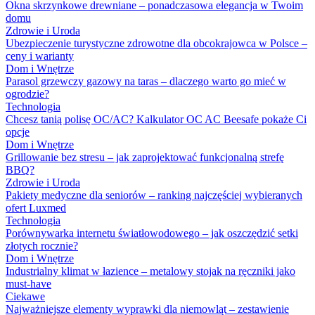
Okna skrzynkowe drewniane – ponadczasowa elegancja w Twoim
domu
Zdrowie i Uroda
Ubezpieczenie turystyczne zdrowotne dla obcokrajowca w Polsce –
ceny i warianty
Dom i Wnętrze
Parasol grzewczy gazowy na taras – dlaczego warto go mieć w
ogrodzie?
Technologia
Chcesz tanią polisę OC/AC? Kalkulator OC AC Beesafe pokaże Ci
opcje
Dom i Wnętrze
Grillowanie bez stresu – jak zaprojektować funkcjonalną strefę
BBQ?
Zdrowie i Uroda
Pakiety medyczne dla seniorów – ranking najczęściej wybieranych
ofert Luxmed
Technologia
Porównywarka internetu światłowodowego – jak oszczędzić setki
złotych rocznie?
Dom i Wnętrze
Industrialny klimat w łazience – metalowy stojak na ręczniki jako
must-have
Ciekawe
Najważniejsze elementy wyprawki dla niemowląt – zestawienie