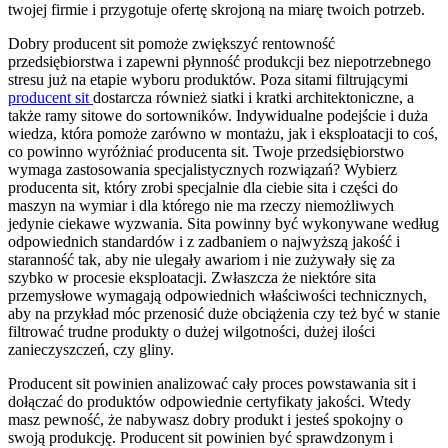
twojej firmie i przygotuje ofertę skrojoną na miarę twoich potrzeb.
Dobry producent sit pomoże zwiększyć rentowność
przedsiębiorstwa i zapewni płynność produkcji bez niepotrzebnego
stresu już na etapie wyboru produktów. Poza sitami filtrującymi
producent sit
dostarcza również siatki i kratki architektoniczne, a
także ramy sitowe do sortowników. Indywidualne podejście i duża
wiedza, która pomoże zarówno w montażu, jak i eksploatacji to coś,
co powinno wyróżniać producenta sit. Twoje przedsiębiorstwo
wymaga zastosowania specjalistycznych rozwiązań? Wybierz
producenta sit, który zrobi specjalnie dla ciebie sita i części do
maszyn na wymiar i dla którego nie ma rzeczy niemożliwych
jedynie ciekawe wyzwania. Sita powinny być wykonywane według
odpowiednich standardów i z zadbaniem o najwyższą jakość i
staranność tak, aby nie ulegały awariom i nie zużywały się za
szybko w procesie eksploatacji. Zwłaszcza że niektóre sita
przemysłowe wymagają odpowiednich właściwości technicznych,
aby na przykład móc przenosić duże obciążenia czy też być w stanie
filtrować trudne produkty o dużej wilgotności, dużej ilości
zanieczyszczeń, czy gliny.
Producent sit powinien analizować cały proces powstawania sit i
dołączać do produktów odpowiednie certyfikaty jakości. Wtedy
masz pewność, że nabywasz dobry produkt i jesteś spokojny o
swoją produkcję. Producent sit powinien być sprawdzonym i