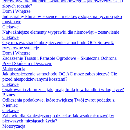
Porównywarka internetu światłowodowego – jak oszczędzić setki
złotych rocznie?
Dom i Wnętrze
Industrialny klimat w łazience – metalowy stojak na ręczniki jako
must-have
Ciekawe
Najważniejsze elementy wyprawki dla niemowląt – zestawienie
Ciekawe
Czy możesz stracić ubezpieczenie samochodu OC? Sprawdź
ryzykowne sytuacje
Dom i Wnętrze
Zadaszenie Tarasu i Parasole Ogrodowe – Skuteczna Ochrona
Przed Słońcem i Deszczem
Motoryzacja
Jak ubezpieczenie samochodu OC AC może zabezpieczyć Cię
przed niespodziewanymi kosztami?
Ciekawe
Opakowania zbiorcze – jaką mają funkcję w handlu i w logistyce?
Biznes
Odliczenia podatkowe, które zwiększą Twój zwrot podatku z
Niemiec
Ciekawe
Zabawki dla 3-miesięcznego dziecka: Jak wspierać rozwój w
pierwszych miesiącach życia?
Motoryzacja