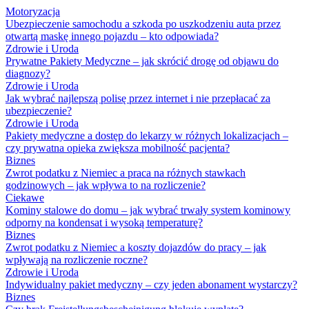
Motoryzacja
Ubezpieczenie samochodu a szkoda po uszkodzeniu auta przez
otwartą maskę innego pojazdu – kto odpowiada?
Zdrowie i Uroda
Prywatne Pakiety Medyczne – jak skrócić drogę od objawu do
diagnozy?
Zdrowie i Uroda
Jak wybrać najlepszą polisę przez internet i nie przepłacać za
ubezpieczenie?
Zdrowie i Uroda
Pakiety medyczne a dostęp do lekarzy w różnych lokalizacjach –
czy prywatna opieka zwiększa mobilność pacjenta?
Biznes
Zwrot podatku z Niemiec a praca na różnych stawkach
godzinowych – jak wpływa to na rozliczenie?
Ciekawe
Kominy stalowe do domu – jak wybrać trwały system kominowy
odporny na kondensat i wysoką temperaturę?
Biznes
Zwrot podatku z Niemiec a koszty dojazdów do pracy – jak
wpływają na rozliczenie roczne?
Zdrowie i Uroda
Indywidualny pakiet medyczny – czy jeden abonament wystarczy?
Biznes