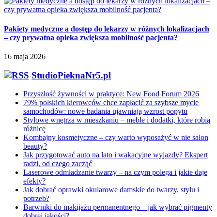
Pakiety medyczne a dostęp do lekarzy w różnych lokalizacjach
– czy prywatna opieka zwiększa mobilność pacjenta?
16 maja 2026
StudioPieknaNr5.pl
Przyszłość żywności w praktyce: New Food Forum 2026
79% polskich kierowców chce zapłacić za szybsze mycie
samochodów: nowe badania ujawniają wzrost popytu
Stylowe wnętrza w mieszkaniu – meble i dodatki, które robią
różnicę
Kombajny kosmetyczne – czy warto wyposażyć w nie salon
beauty?
Jak przygotować auto na lato i wakacyjne wyjazdy? Ekspert
radzi, od czego zacząć
Laserowe odmładzanie twarzy – na czym polega i jakie daje
efekty?
Jak dobrać oprawki okularowe damskie do twarzy, stylu i
potrzeb?
Barwniki do makijażu permanentnego – jak wybrać pigmenty
dobrej jakości?