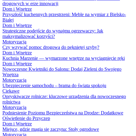
drogowych w erze innowacji
Dom i Wnętrze
Przyszłość kuchennych przestrzeni: Meble na wymiar z Bielsko-
Białej
Dom i Wnętrze
Strategiczne podejście do wynajmu ogrzewaczy: Jak
maksymalizować korzyści?
Motoryzacja
Czy wzywać pomoc drogową do pękniętej szyby?
Dom i Wnętrze
Kuchnia Marzenie — wymarzone wnętrze na wyciągnięcie ręki
Dom i Wnętrze
Nowoczesne Kwietniki do Salonu: Dodaj Zieleni do Swojego
Wnętrza
Motoryzacja
Ubezpieczenie samochodu – brama do świata spokoju
Ciekawe
Opryskiwacze rolnicze: kluczowe urządzenia dla nowoczesnego
rolnictwa
Motoryzacja
Podniesienie Poziomu Bezpieczeństwa na Drodze: Dodatkowe
Oświetlenie do Przyczep
Dom i Wnętrze
Miejsce, gdzie magia się zaczyna: Stoły ogrodowe
Motoryzacja