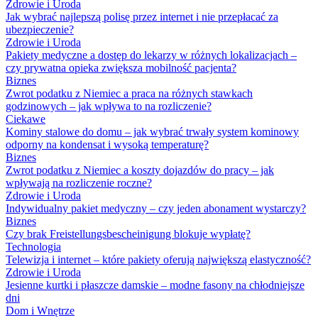
Zdrowie i Uroda
Jak wybrać najlepszą polisę przez internet i nie przepłacać za
ubezpieczenie?
Zdrowie i Uroda
Pakiety medyczne a dostęp do lekarzy w różnych lokalizacjach –
czy prywatna opieka zwiększa mobilność pacjenta?
Biznes
Zwrot podatku z Niemiec a praca na różnych stawkach
godzinowych – jak wpływa to na rozliczenie?
Ciekawe
Kominy stalowe do domu – jak wybrać trwały system kominowy
odporny na kondensat i wysoką temperaturę?
Biznes
Zwrot podatku z Niemiec a koszty dojazdów do pracy – jak
wpływają na rozliczenie roczne?
Zdrowie i Uroda
Indywidualny pakiet medyczny – czy jeden abonament wystarczy?
Biznes
Czy brak Freistellungsbescheinigung blokuje wypłatę?
Technologia
Telewizja i internet – które pakiety oferują największą elastyczność?
Zdrowie i Uroda
Jesienne kurtki i płaszcze damskie – modne fasony na chłodniejsze
dni
Dom i Wnętrze