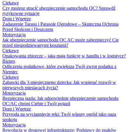
Ciekawe
Czy możesz stracić ubezpieczenie samochodu OC? Sprawdź
ryzykowne sytuacje
Dom i Wnętrze
Zadaszenie Tarasu i Parasole Ogrodowe – Skuteczna Ochrona
Przed Słońcem i Deszczem
Motoryzacja
Jak ubezpieczenie samochodu OC AC może zabezpieczyć Cię
przed niespodziewanymi kosztami?
Ciekawe
Opakowania zbiorcze – jaką mają funkcję w handlu i w logistyce?
Biznes
Odliczenia podatkowe, które zwiększą Twój zwrot podatku z
Niemiec
Ciekawe
Zabawki dla 3-miesięcznego dziecka: Jak wspierać rozwój w
pierwszych miesiącach życia?
Motoryzacja
Bezpieczna jazda: Jak odpowiednie ubezpieczenie samochodu
OC/AC chroni Ciebie i Twój pojazd
Dom i Wnętrze
Przyroda na wyciągnięcie ręki: Twój własny ogród jako oaza
spokoju
Motoryzacja
Rewolucja w drogowej infrastrukturze: Podstawy do znaków