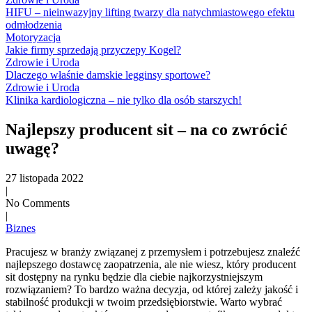
HIFU – nieinwazyjny lifting twarzy dla natychmiastowego efektu
odmłodzenia
Motoryzacja
Jakie firmy sprzedają przyczepy Kogel?
Zdrowie i Uroda
Dlaczego właśnie damskie legginsy sportowe?
Zdrowie i Uroda
Klinika kardiologiczna – nie tylko dla osób starszych!
Najlepszy producent sit – na co zwrócić
uwagę?
27 listopada 2022
|
No Comments
|
Biznes
Pracujesz w branży związanej z przemysłem i potrzebujesz znaleźć
najlepszego dostawcę zaopatrzenia, ale nie wiesz, który producent
sit dostępny na rynku będzie dla ciebie najkorzystniejszym
rozwiązaniem? To bardzo ważna decyzja, od której zależy jakość i
stabilność produkcji w twoim przedsiębiorstwie. Warto wybrać