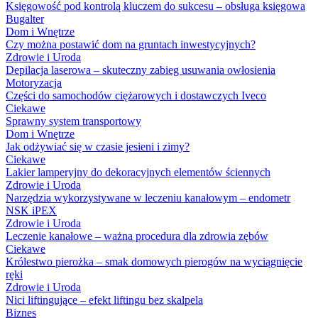
Księgowość pod kontrolą kluczem do sukcesu – obsługa księgowa
Bugalter
Dom i Wnętrze
Czy można postawić dom na gruntach inwestycyjnych?
Zdrowie i Uroda
Depilacja laserowa – skuteczny zabieg usuwania owłosienia
Motoryzacja
Części do samochodów ciężarowych i dostawczych Iveco
Ciekawe
Sprawny system transportowy
Dom i Wnętrze
Jak odżywiać się w czasie jesieni i zimy?
Ciekawe
Lakier lamperyjny do dekoracyjnych elementów ściennych
Zdrowie i Uroda
Narzędzia wykorzystywane w leczeniu kanałowym – endometr
NSK iPEX
Zdrowie i Uroda
Leczenie kanałowe – ważna procedura dla zdrowia zębów
Ciekawe
Królestwo pierożka – smak domowych pierogów na wyciągnięcie
ręki
Zdrowie i Uroda
Nici liftingujące – efekt liftingu bez skalpela
Biznes