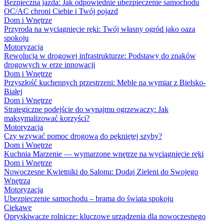
Bezpieczna jazda: Jak odpowiednie ubezpieczenie samochodu
OC/AC chroni Ciebie i Twój pojazd
Dom i Wnętrze
Przyroda na wyciągnięcie ręki: Twój własny ogród jako oaza
spokoju
Motoryzacja
Rewolucja w drogowej infrastrukturze: Podstawy do znaków
drogowych w erze innowacji
Dom i Wnętrze
Przyszłość kuchennych przestrzeni: Meble na wymiar z Bielsko-
Białej
Dom i Wnętrze
Strategiczne podejście do wynajmu ogrzewaczy: Jak
maksymalizować korzyści?
Motoryzacja
Czy wzywać pomoc drogową do pękniętej szyby?
Dom i Wnętrze
Kuchnia Marzenie — wymarzone wnętrze na wyciągnięcie ręki
Dom i Wnętrze
Nowoczesne Kwietniki do Salonu: Dodaj Zieleni do Swojego
Wnętrza
Motoryzacja
Ubezpieczenie samochodu – brama do świata spokoju
Ciekawe
Opryskiwacze rolnicze: kluczowe urządzenia dla nowoczesnego