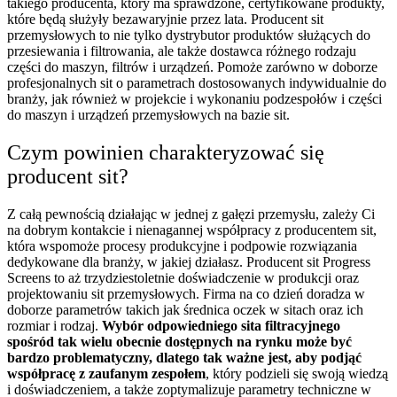
takiego producenta, który ma sprawdzone, certyfikowane produkty,
które będą służyły bezawaryjnie przez lata. Producent sit
przemysłowych to nie tylko dystrybutor produktów służących do
przesiewania i filtrowania, ale także dostawca różnego rodzaju
części do maszyn, filtrów i urządzeń. Pomoże zarówno w doborze
profesjonalnych sit o parametrach dostosowanych indywidualnie do
branży, jak również w projekcie i wykonaniu podzespołów i części
do maszyn i urządzeń przemysłowych na bazie sit.
Czym powinien charakteryzować się
producent sit?
Z całą pewnością działając w jednej z gałęzi przemysłu, zależy Ci
na dobrym kontakcie i nienagannej współpracy z producentem sit,
która wspomoże procesy produkcyjne i podpowie rozwiązania
dedykowane dla branży, w jakiej działasz. Producent sit Progress
Screens to aż trzydziestoletnie doświadczenie w produkcji oraz
projektowaniu sit przemysłowych. Firma na co dzień doradza w
doborze parametrów takich jak średnica oczek w sitach oraz ich
rozmiar i rodzaj.
Wybór odpowiedniego sita filtracyjnego
spośród tak wielu obecnie dostępnych na rynku może być
bardzo problematyczny, dlatego tak ważne jest, aby podjąć
współpracę z zaufanym zespołem
, który podzieli się swoją wiedzą
i doświadczeniem, a także zoptymalizuje parametry techniczne w