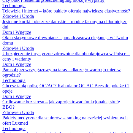
Czy brak Freistellungsbescheinigung blokuje wypłatę?
Technologia
Telewizja i internet – które pakiety oferują największą elastyczność?
Zdrowie i Uroda
Jesienne kurtki i płaszcze damskie – modne fasony na chłodniejsze
dni
Dom i Wnętrze
Okna skrzynkowe drewniane – ponadczasowa elegancja w Twoim
domu
Zdrowie i Uroda
Ubezpieczenie turystyczne zdrowotne dla obcokrajowca w Polsce –
ceny i warianty
Dom i Wnętrze
Parasol grzewczy gazowy na taras – dlaczego warto go mieć w
ogrodzie?
Technologia
Chcesz tanią polisę OC/AC? Kalkulator OC AC Beesafe pokaże Ci
opcje
Dom i Wnętrze
Grillowanie bez stresu – jak zaprojektować funkcjonalną strefę
BBQ?
Zdrowie i Uroda
Pakiety medyczne dla seniorów – ranking najczęściej wybieranych
ofert Luxmed
Technologia