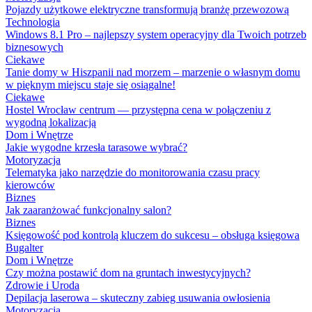
Pojazdy użytkowe elektryczne transformują branżę przewozową
Technologia
Windows 8.1 Pro – najlepszy system operacyjny dla Twoich potrzeb
biznesowych
Ciekawe
Tanie domy w Hiszpanii nad morzem – marzenie o własnym domu
w pięknym miejscu staje się osiągalne!
Ciekawe
Hostel Wrocław centrum — przystępna cena w połączeniu z
wygodną lokalizacją
Dom i Wnętrze
Jakie wygodne krzesła tarasowe wybrać?
Motoryzacja
Telematyka jako narzędzie do monitorowania czasu pracy
kierowców
Biznes
Jak zaaranżować funkcjonalny salon?
Biznes
Księgowość pod kontrolą kluczem do sukcesu – obsługa księgowa
Bugalter
Dom i Wnętrze
Czy można postawić dom na gruntach inwestycyjnych?
Zdrowie i Uroda
Depilacja laserowa – skuteczny zabieg usuwania owłosienia
Motoryzacja