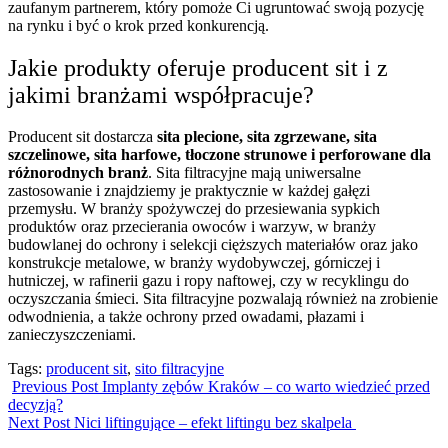
zaufanym partnerem, który pomoże Ci ugruntować swoją pozycję
na rynku i być o krok przed konkurencją.
Jakie produkty oferuje producent sit i z
jakimi branżami współpracuje?
Producent sit dostarcza
sita plecione, sita zgrzewane, sita
szczelinowe, sita harfowe, tłoczone strunowe i perforowane dla
różnorodnych branż
. Sita filtracyjne mają uniwersalne
zastosowanie i znajdziemy je praktycznie w każdej gałęzi
przemysłu. W branży spożywczej do przesiewania sypkich
produktów oraz przecierania owoców i warzyw, w branży
budowlanej do ochrony i selekcji cięższych materiałów oraz jako
konstrukcje metalowe, w branży wydobywczej, górniczej i
hutniczej, w rafinerii gazu i ropy naftowej, czy w recyklingu do
oczyszczania śmieci. Sita filtracyjne pozwalają również na zrobienie
odwodnienia, a także ochrony przed owadami, płazami i
zanieczyszczeniami.
Tags:
producent sit
,
sito filtracyjne
Previous Post
Implanty zębów Kraków – co warto wiedzieć przed
decyzją?
Next Post
Nici liftingujące – efekt liftingu bez skalpela