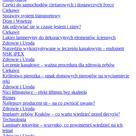
Części do samochodów ciężarowych i dostawczych Iveco
Ciekawe
Sprawny system transportowy
Dom i Wnętrze
Jak odżywiać się w czasie jesieni i zimy?
Ciekawe
Lakier lamperyjny do dekoracyjnych elementów ściennych
Zdrowie i Uroda
Narzędzia wykorzystywane w leczeniu kanałowym – endometr
NSK iPEX
Zdrowie i Uroda
Leczenie kanałowe – ważna procedura dla zdrowia zębów
Ciekawe
Królestwo pierożka – smak domowych pierogów na wyciągnięcie
ręki
Zdrowie i Uroda
Nici liftingujące – efekt liftingu bez skalpela
Biznes
Najlepszy producent sit – na co zwrócić uwagę?
Zdrowie i Uroda
Implanty zębów Kraków – co warto wiedzieć przed decyzją?
Technologia
Laminaty tekstylne – wszystko, co powinieneś wiedzieć na ich
temat
Zdrowie i Uroda