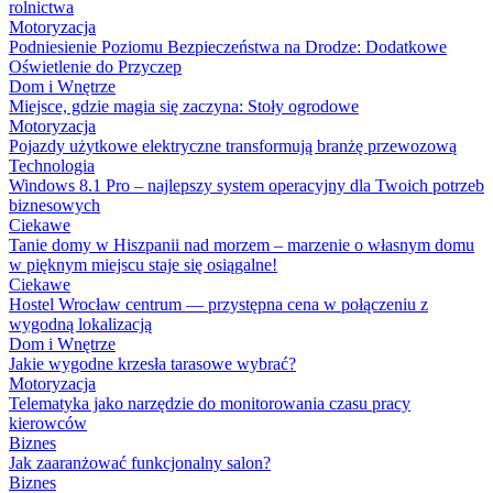
rolnictwa
Motoryzacja
Podniesienie Poziomu Bezpieczeństwa na Drodze: Dodatkowe
Oświetlenie do Przyczep
Dom i Wnętrze
Miejsce, gdzie magia się zaczyna: Stoły ogrodowe
Motoryzacja
Pojazdy użytkowe elektryczne transformują branżę przewozową
Technologia
Windows 8.1 Pro – najlepszy system operacyjny dla Twoich potrzeb
biznesowych
Ciekawe
Tanie domy w Hiszpanii nad morzem – marzenie o własnym domu
w pięknym miejscu staje się osiągalne!
Ciekawe
Hostel Wrocław centrum — przystępna cena w połączeniu z
wygodną lokalizacją
Dom i Wnętrze
Jakie wygodne krzesła tarasowe wybrać?
Motoryzacja
Telematyka jako narzędzie do monitorowania czasu pracy
kierowców
Biznes
Jak zaaranżować funkcjonalny salon?
Biznes