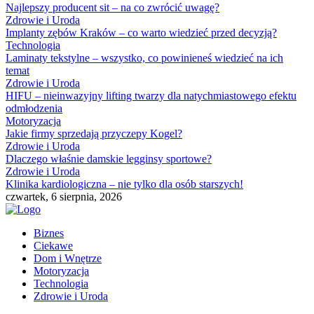
Najlepszy producent sit – na co zwrócić uwagę?
Zdrowie i Uroda
Implanty zębów Kraków – co warto wiedzieć przed decyzją?
Technologia
Laminaty tekstylne – wszystko, co powinieneś wiedzieć na ich
temat
Zdrowie i Uroda
HIFU – nieinwazyjny lifting twarzy dla natychmiastowego efektu
odmłodzenia
Motoryzacja
Jakie firmy sprzedają przyczepy Kogel?
Zdrowie i Uroda
Dlaczego właśnie damskie legginsy sportowe?
Zdrowie i Uroda
Klinika kardiologiczna – nie tylko dla osób starszych!
czwartek, 6 sierpnia, 2026
Biznes
Ciekawe
Dom i Wnętrze
Motoryzacja
Technologia
Zdrowie i Uroda