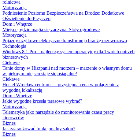
rolnictwa
Motoryzacja
Podniesienie Poziomu Bezpieczeństwa na Drodze: Dodatkowe
Oświetlenie do Przyczep
Dom i Wnętrze
Miejsce, gdzie magia się zaczyna: Stoły ogrodowe
Motoryzacja
Pojazdy użytkowe elektryczne transformują branżę przewozową
Technologia
Windows 8.1 Pro – najlepszy system operacyjny dla Twoich potrzeb
biznesowych
Ciekawe
Tanie domy w Hiszpanii nad morzem – marzenie o własnym domu
w pięknym miejscu staje się osiągalne!
Ciekawe
Hostel Wrocław centrum — przystępna cena w połączeniu z
wygodną lokalizacją
Dom i Wnętrze
Jakie wygodne krzesła tarasowe wybrać?
Motoryzacja
Telematyka jako narzędzie do monitorowania czasu pracy
kierowców
Biznes
Jak zaaranżować funkcjonalny salon?
Biznes