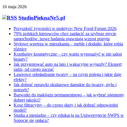
16 maja 2026
StudioPieknaNr5.pl
Przyszłość żywności w praktyce: New Food Forum 2026
79% polskich kierowców chce zapłacić za szybsze mycie
samochodów: nowe badania ujawniają wzrost popytu
Stylowe wnętrza w mieszkaniu – meble i dodatki, które robią
różnicę
Kombajny kosmetyczne – czy warto wyposażyć w nie salon
beauty?
Jak przygotować auto na lato i wakacyjne wyjazdy? Ekspert
radzi, od czego zacząć
Laserowe odmładzanie twarzy – na czym polega i jakie daje
efekty?
Jak dobrać oprawki okularowe damskie do twarzy, stylu i
potrzeb?
Barwniki do makijażu permanentnego – jak wybrać pigmenty
dobrej jakości?
Kosz filtracyjny – do czego służy i jak dobrać odpowiedni
model?
Studia a pieniądze – czy edukacja na Uniwersytecie SWPS w
Sopocie się opłaca?