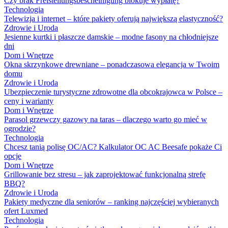
Czy brak Freistellungsbescheinigung blokuje wypłatę?
Technologia
Telewizja i internet – które pakiety oferują największą elastyczność?
Zdrowie i Uroda
Jesienne kurtki i płaszcze damskie – modne fasony na chłodniejsze
dni
Dom i Wnętrze
Okna skrzynkowe drewniane – ponadczasowa elegancja w Twoim
domu
Zdrowie i Uroda
Ubezpieczenie turystyczne zdrowotne dla obcokrajowca w Polsce –
ceny i warianty
Dom i Wnętrze
Parasol grzewczy gazowy na taras – dlaczego warto go mieć w
ogrodzie?
Technologia
Chcesz tanią polisę OC/AC? Kalkulator OC AC Beesafe pokaże Ci
opcje
Dom i Wnętrze
Grillowanie bez stresu – jak zaprojektować funkcjonalną strefę
BBQ?
Zdrowie i Uroda
Pakiety medyczne dla seniorów – ranking najczęściej wybieranych
ofert Luxmed
Technologia