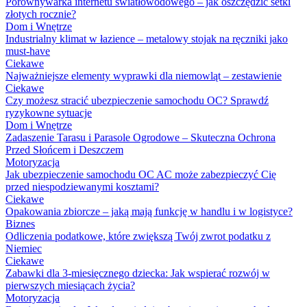
Porównywarka internetu światłowodowego – jak oszczędzić setki
złotych rocznie?
Dom i Wnętrze
Industrialny klimat w łazience – metalowy stojak na ręczniki jako
must-have
Ciekawe
Najważniejsze elementy wyprawki dla niemowląt – zestawienie
Ciekawe
Czy możesz stracić ubezpieczenie samochodu OC? Sprawdź
ryzykowne sytuacje
Dom i Wnętrze
Zadaszenie Tarasu i Parasole Ogrodowe – Skuteczna Ochrona
Przed Słońcem i Deszczem
Motoryzacja
Jak ubezpieczenie samochodu OC AC może zabezpieczyć Cię
przed niespodziewanymi kosztami?
Ciekawe
Opakowania zbiorcze – jaką mają funkcję w handlu i w logistyce?
Biznes
Odliczenia podatkowe, które zwiększą Twój zwrot podatku z
Niemiec
Ciekawe
Zabawki dla 3-miesięcznego dziecka: Jak wspierać rozwój w
pierwszych miesiącach życia?
Motoryzacja