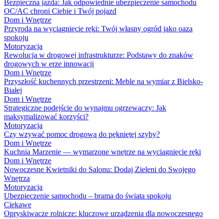
Bezpieczna jazda: Jak odpowiednie ubezpieczenie samochodu
OC/AC chroni Ciebie i Twój pojazd
Dom i Wnętrze
Przyroda na wyciągnięcie ręki: Twój własny ogród jako oaza
spokoju
Motoryzacja
Rewolucja w drogowej infrastrukturze: Podstawy do znaków
drogowych w erze innowacji
Dom i Wnętrze
Przyszłość kuchennych przestrzeni: Meble na wymiar z Bielsko-
Białej
Dom i Wnętrze
Strategiczne podejście do wynajmu ogrzewaczy: Jak
maksymalizować korzyści?
Motoryzacja
Czy wzywać pomoc drogową do pękniętej szyby?
Dom i Wnętrze
Kuchnia Marzenie — wymarzone wnętrze na wyciągnięcie ręki
Dom i Wnętrze
Nowoczesne Kwietniki do Salonu: Dodaj Zieleni do Swojego
Wnętrza
Motoryzacja
Ubezpieczenie samochodu – brama do świata spokoju
Ciekawe
Opryskiwacze rolnicze: kluczowe urządzenia dla nowoczesnego