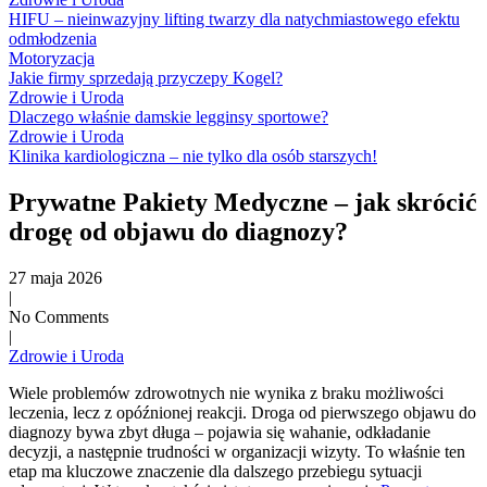
HIFU – nieinwazyjny lifting twarzy dla natychmiastowego efektu
odmłodzenia
Motoryzacja
Jakie firmy sprzedają przyczepy Kogel?
Zdrowie i Uroda
Dlaczego właśnie damskie legginsy sportowe?
Zdrowie i Uroda
Klinika kardiologiczna – nie tylko dla osób starszych!
Prywatne Pakiety Medyczne – jak skrócić
drogę od objawu do diagnozy?
27 maja 2026
|
No Comments
|
Zdrowie i Uroda
Wiele problemów zdrowotnych nie wynika z braku możliwości
leczenia, lecz z opóźnionej reakcji. Droga od pierwszego objawu do
diagnozy bywa zbyt długa – pojawia się wahanie, odkładanie
decyzji, a następnie trudności w organizacji wizyty. To właśnie ten
etap ma kluczowe znaczenie dla dalszego przebiegu sytuacji