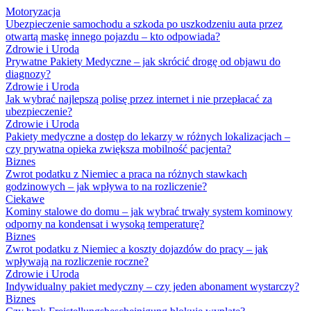
Motoryzacja
Ubezpieczenie samochodu a szkoda po uszkodzeniu auta przez
otwartą maskę innego pojazdu – kto odpowiada?
Zdrowie i Uroda
Prywatne Pakiety Medyczne – jak skrócić drogę od objawu do
diagnozy?
Zdrowie i Uroda
Jak wybrać najlepszą polisę przez internet i nie przepłacać za
ubezpieczenie?
Zdrowie i Uroda
Pakiety medyczne a dostęp do lekarzy w różnych lokalizacjach –
czy prywatna opieka zwiększa mobilność pacjenta?
Biznes
Zwrot podatku z Niemiec a praca na różnych stawkach
godzinowych – jak wpływa to na rozliczenie?
Ciekawe
Kominy stalowe do domu – jak wybrać trwały system kominowy
odporny na kondensat i wysoką temperaturę?
Biznes
Zwrot podatku z Niemiec a koszty dojazdów do pracy – jak
wpływają na rozliczenie roczne?
Zdrowie i Uroda
Indywidualny pakiet medyczny – czy jeden abonament wystarczy?
Biznes