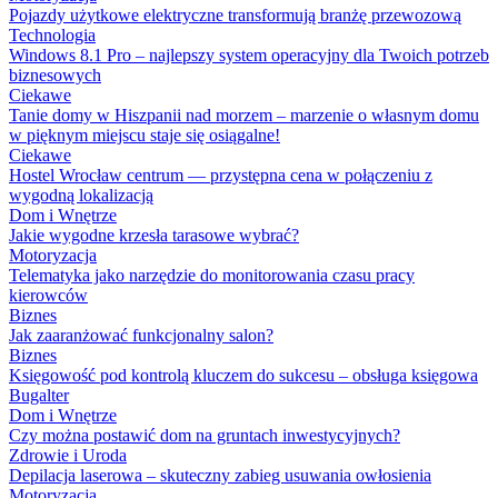
Pojazdy użytkowe elektryczne transformują branżę przewozową
Technologia
Windows 8.1 Pro – najlepszy system operacyjny dla Twoich potrzeb
biznesowych
Ciekawe
Tanie domy w Hiszpanii nad morzem – marzenie o własnym domu
w pięknym miejscu staje się osiągalne!
Ciekawe
Hostel Wrocław centrum — przystępna cena w połączeniu z
wygodną lokalizacją
Dom i Wnętrze
Jakie wygodne krzesła tarasowe wybrać?
Motoryzacja
Telematyka jako narzędzie do monitorowania czasu pracy
kierowców
Biznes
Jak zaaranżować funkcjonalny salon?
Biznes
Księgowość pod kontrolą kluczem do sukcesu – obsługa księgowa
Bugalter
Dom i Wnętrze
Czy można postawić dom na gruntach inwestycyjnych?
Zdrowie i Uroda
Depilacja laserowa – skuteczny zabieg usuwania owłosienia
Motoryzacja