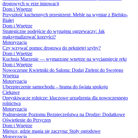
drogowych w erze innowacji
Dom i Wnętrze
Przyszłość kuchennych przestrzeni: Meble na wymiar z Bielsko-
Białej
Dom i Wnętrze
Strategiczne podejście do wynajmu ogrzewaczy: Jak
maksymalizować korzyści?
Motoryzacja
Czy wzywać pomoc drogową do pękniętej szyby?
Dom i Wnętrze
Kuchnia Marzenie — wymarzone wnętrze na wyciągnięcie ręki
Dom i Wnętrze
Nowoczesne Kwietniki do Salonu: Dodaj Zieleni do Swojego
Wnętrza
Motoryzacja
Ubezpieczenie samochodu – brama do świata spokoju
Ciekawe
Opryskiwacze rolnicze: kluczowe urządzenia dla nowoczesnego
rolnictwa
Motoryzacja
Podniesienie Poziomu Bezpieczeństwa na Drodze: Dodatkowe
Oświetlenie do Przyczep
Dom i Wnętrze
Miejsce, gdzie magia się zaczyna: Stoły ogrodowe
Motoryzacja