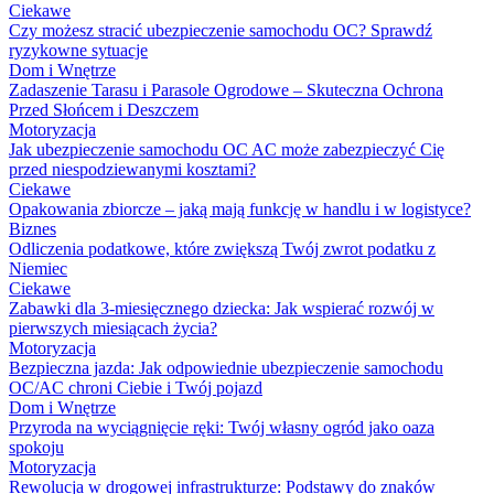
Ciekawe
Czy możesz stracić ubezpieczenie samochodu OC? Sprawdź
ryzykowne sytuacje
Dom i Wnętrze
Zadaszenie Tarasu i Parasole Ogrodowe – Skuteczna Ochrona
Przed Słońcem i Deszczem
Motoryzacja
Jak ubezpieczenie samochodu OC AC może zabezpieczyć Cię
przed niespodziewanymi kosztami?
Ciekawe
Opakowania zbiorcze – jaką mają funkcję w handlu i w logistyce?
Biznes
Odliczenia podatkowe, które zwiększą Twój zwrot podatku z
Niemiec
Ciekawe
Zabawki dla 3-miesięcznego dziecka: Jak wspierać rozwój w
pierwszych miesiącach życia?
Motoryzacja
Bezpieczna jazda: Jak odpowiednie ubezpieczenie samochodu
OC/AC chroni Ciebie i Twój pojazd
Dom i Wnętrze
Przyroda na wyciągnięcie ręki: Twój własny ogród jako oaza
spokoju
Motoryzacja
Rewolucja w drogowej infrastrukturze: Podstawy do znaków