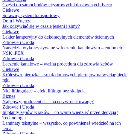
Części do samochodów ciężarowych i dostawczych Iveco
Ciekawe
Sprawny system transportowy
Dom i Wnętrze
Jak odżywiać się w czasie jesieni i zimy?
Ciekawe
Lakier lamperyjny do dekoracyjnych elementów ściennych
Zdrowie i Uroda
Narzędzia wykorzystywane w leczeniu kanałowym – endometr
NSK iPEX
Zdrowie i Uroda
Leczenie kanałowe – ważna procedura dla zdrowia zębów
Ciekawe
Królestwo pierożka – smak domowych pierogów na wyciągnięcie
ręki
Zdrowie i Uroda
Nici liftingujące – efekt liftingu bez skalpela
Biznes
Najlepszy producent sit – na co zwrócić uwagę?
Zdrowie i Uroda
Implanty zębów Kraków – co warto wiedzieć przed decyzją?
Technologia
Laminaty tekstylne – wszystko, co powinieneś wiedzieć na ich
temat
Zdrowie i Uroda