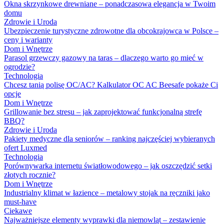
Okna skrzynkowe drewniane – ponadczasowa elegancja w Twoim
domu
Zdrowie i Uroda
Ubezpieczenie turystyczne zdrowotne dla obcokrajowca w Polsce –
ceny i warianty
Dom i Wnętrze
Parasol grzewczy gazowy na taras – dlaczego warto go mieć w
ogrodzie?
Technologia
Chcesz tanią polisę OC/AC? Kalkulator OC AC Beesafe pokaże Ci
opcje
Dom i Wnętrze
Grillowanie bez stresu – jak zaprojektować funkcjonalną strefę
BBQ?
Zdrowie i Uroda
Pakiety medyczne dla seniorów – ranking najczęściej wybieranych
ofert Luxmed
Technologia
Porównywarka internetu światłowodowego – jak oszczędzić setki
złotych rocznie?
Dom i Wnętrze
Industrialny klimat w łazience – metalowy stojak na ręczniki jako
must-have
Ciekawe
Najważniejsze elementy wyprawki dla niemowląt – zestawienie