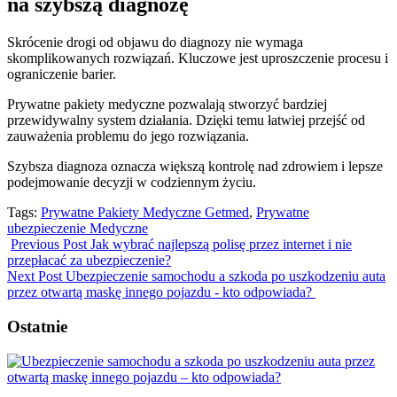
na szybszą diagnozę
Skrócenie drogi od objawu do diagnozy nie wymaga
skomplikowanych rozwiązań. Kluczowe jest uproszczenie procesu i
ograniczenie barier.
Prywatne pakiety medyczne pozwalają stworzyć bardziej
przewidywalny system działania. Dzięki temu łatwiej przejść od
zauważenia problemu do jego rozwiązania.
Szybsza diagnoza oznacza większą kontrolę nad zdrowiem i lepsze
podejmowanie decyzji w codziennym życiu.
Tags:
Prywatne Pakiety Medyczne Getmed
,
Prywatne
ubezpieczenie Medyczne
Previous Post
Jak wybrać najlepszą polisę przez internet i nie
przepłacać za ubezpieczenie?
Next Post
Ubezpieczenie samochodu a szkoda po uszkodzeniu auta
przez otwartą maskę innego pojazdu - kto odpowiada?
Ostatnie