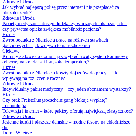
Zdrowie i Uroda
Jak wybrać najlepszą polisę przez internet i nie przepłacać za
ubezpieczenie?
Zdrowie i Uroda
Pakiety medyczne a dostęp do lekarzy w różnych lokalizacjach –
czy prywatna opieka zwiększa mobilność pacjenta?
Biznes
Zwrot podatku z Niemiec a praca na różnych stawkach
godzinowych – jak wpływa to na rozliczenie?
Ciekawe
Kominy stalowe do domu – jak wybrać trwały system kominowy
odporny na kondensat i wysoką temperaturę?
Biznes
Zwrot podatku z Niemiec a koszty dojazdów do pracy – jak
wpływają na rozliczenie roczne?
Zdrowie i Uroda
Indywidualny pakiet medyczny – czy jeden abonament wystarczy?
Biznes
Czy brak Freistellungsbescheinigung blokuje wypłatę?
Technologia
Telewizja i internet – które pakiety oferują największą elastyczność?
Zdrowie i Uroda
Jesienne kurtki i płaszcze damskie – modne fasony na chłodniejsze
dni
Dom i Wnętrze