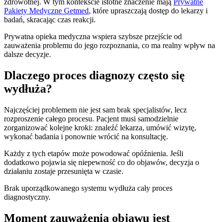
zdrowotnej. W tym kontekście istotne znaczenie mają
Prywatne
Pakiety Medyczne Getmed
, które upraszczają dostęp do lekarzy i
badań, skracając czas reakcji.
Prywatna opieka medyczna wspiera szybsze przejście od
zauważenia problemu do jego rozpoznania, co ma realny wpływ na
dalsze decyzje.
Dlaczego proces diagnozy często się
wydłuża?
Najczęściej problemem nie jest sam brak specjalistów, lecz
rozproszenie całego procesu. Pacjent musi samodzielnie
zorganizować kolejne kroki: znaleźć lekarza, umówić wizytę,
wykonać badania i ponownie wrócić na konsultację.
Każdy z tych etapów może powodować opóźnienia. Jeśli
dodatkowo pojawia się niepewność co do objawów, decyzja o
działaniu zostaje przesunięta w czasie.
Brak uporządkowanego systemu wydłuża cały proces
diagnostyczny.
Moment zauważenia objawu jest