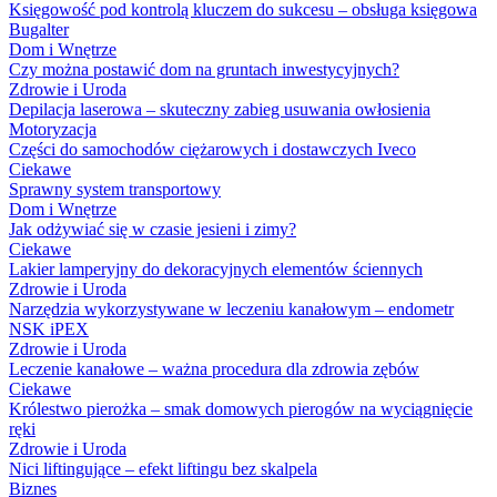
Księgowość pod kontrolą kluczem do sukcesu – obsługa księgowa
Bugalter
Dom i Wnętrze
Czy można postawić dom na gruntach inwestycyjnych?
Zdrowie i Uroda
Depilacja laserowa – skuteczny zabieg usuwania owłosienia
Motoryzacja
Części do samochodów ciężarowych i dostawczych Iveco
Ciekawe
Sprawny system transportowy
Dom i Wnętrze
Jak odżywiać się w czasie jesieni i zimy?
Ciekawe
Lakier lamperyjny do dekoracyjnych elementów ściennych
Zdrowie i Uroda
Narzędzia wykorzystywane w leczeniu kanałowym – endometr
NSK iPEX
Zdrowie i Uroda
Leczenie kanałowe – ważna procedura dla zdrowia zębów
Ciekawe
Królestwo pierożka – smak domowych pierogów na wyciągnięcie
ręki
Zdrowie i Uroda
Nici liftingujące – efekt liftingu bez skalpela
Biznes