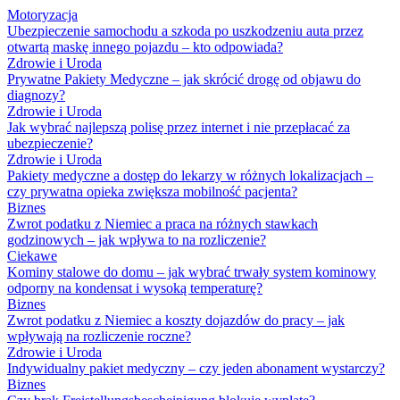
Motoryzacja
Ubezpieczenie samochodu a szkoda po uszkodzeniu auta przez
otwartą maskę innego pojazdu – kto odpowiada?
Zdrowie i Uroda
Prywatne Pakiety Medyczne – jak skrócić drogę od objawu do
diagnozy?
Zdrowie i Uroda
Jak wybrać najlepszą polisę przez internet i nie przepłacać za
ubezpieczenie?
Zdrowie i Uroda
Pakiety medyczne a dostęp do lekarzy w różnych lokalizacjach –
czy prywatna opieka zwiększa mobilność pacjenta?
Biznes
Zwrot podatku z Niemiec a praca na różnych stawkach
godzinowych – jak wpływa to na rozliczenie?
Ciekawe
Kominy stalowe do domu – jak wybrać trwały system kominowy
odporny na kondensat i wysoką temperaturę?
Biznes
Zwrot podatku z Niemiec a koszty dojazdów do pracy – jak
wpływają na rozliczenie roczne?
Zdrowie i Uroda
Indywidualny pakiet medyczny – czy jeden abonament wystarczy?
Biznes