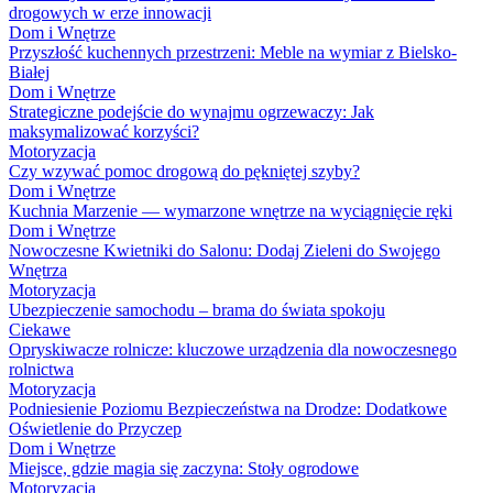
drogowych w erze innowacji
Dom i Wnętrze
Przyszłość kuchennych przestrzeni: Meble na wymiar z Bielsko-
Białej
Dom i Wnętrze
Strategiczne podejście do wynajmu ogrzewaczy: Jak
maksymalizować korzyści?
Motoryzacja
Czy wzywać pomoc drogową do pękniętej szyby?
Dom i Wnętrze
Kuchnia Marzenie — wymarzone wnętrze na wyciągnięcie ręki
Dom i Wnętrze
Nowoczesne Kwietniki do Salonu: Dodaj Zieleni do Swojego
Wnętrza
Motoryzacja
Ubezpieczenie samochodu – brama do świata spokoju
Ciekawe
Opryskiwacze rolnicze: kluczowe urządzenia dla nowoczesnego
rolnictwa
Motoryzacja
Podniesienie Poziomu Bezpieczeństwa na Drodze: Dodatkowe
Oświetlenie do Przyczep
Dom i Wnętrze
Miejsce, gdzie magia się zaczyna: Stoły ogrodowe
Motoryzacja