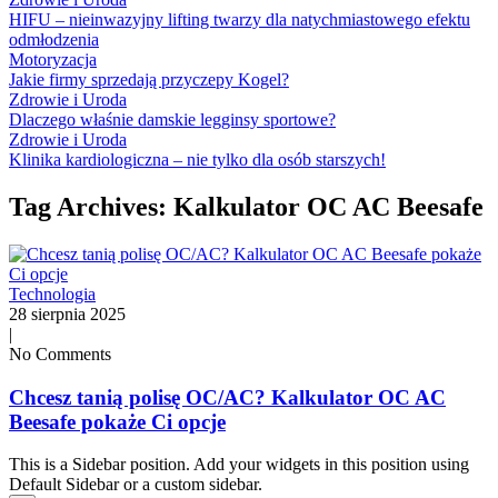
HIFU – nieinwazyjny lifting twarzy dla natychmiastowego efektu
odmłodzenia
Motoryzacja
Jakie firmy sprzedają przyczepy Kogel?
Zdrowie i Uroda
Dlaczego właśnie damskie legginsy sportowe?
Zdrowie i Uroda
Klinika kardiologiczna – nie tylko dla osób starszych!
Tag Archives: Kalkulator OC AC Beesafe
Technologia
28 sierpnia 2025
|
No Comments
Chcesz tanią polisę OC/AC? Kalkulator OC AC
Beesafe pokaże Ci opcje
This is a Sidebar position. Add your widgets in this position using
Default Sidebar or a custom sidebar.