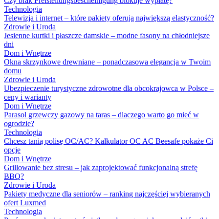
Czy brak Freistellungsbescheinigung blokuje wypłatę?
Technologia
Telewizja i internet – które pakiety oferują największą elastyczność?
Zdrowie i Uroda
Jesienne kurtki i płaszcze damskie – modne fasony na chłodniejsze
dni
Dom i Wnętrze
Okna skrzynkowe drewniane – ponadczasowa elegancja w Twoim
domu
Zdrowie i Uroda
Ubezpieczenie turystyczne zdrowotne dla obcokrajowca w Polsce –
ceny i warianty
Dom i Wnętrze
Parasol grzewczy gazowy na taras – dlaczego warto go mieć w
ogrodzie?
Technologia
Chcesz tanią polisę OC/AC? Kalkulator OC AC Beesafe pokaże Ci
opcje
Dom i Wnętrze
Grillowanie bez stresu – jak zaprojektować funkcjonalną strefę
BBQ?
Zdrowie i Uroda
Pakiety medyczne dla seniorów – ranking najczęściej wybieranych
ofert Luxmed
Technologia