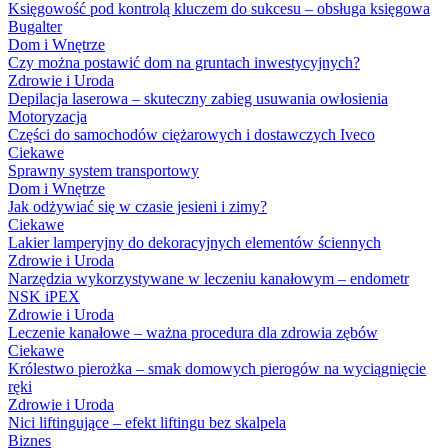
Księgowość pod kontrolą kluczem do sukcesu – obsługa księgowa
Bugalter
Dom i Wnętrze
Czy można postawić dom na gruntach inwestycyjnych?
Zdrowie i Uroda
Depilacja laserowa – skuteczny zabieg usuwania owłosienia
Motoryzacja
Części do samochodów ciężarowych i dostawczych Iveco
Ciekawe
Sprawny system transportowy
Dom i Wnętrze
Jak odżywiać się w czasie jesieni i zimy?
Ciekawe
Lakier lamperyjny do dekoracyjnych elementów ściennych
Zdrowie i Uroda
Narzędzia wykorzystywane w leczeniu kanałowym – endometr
NSK iPEX
Zdrowie i Uroda
Leczenie kanałowe – ważna procedura dla zdrowia zębów
Ciekawe
Królestwo pierożka – smak domowych pierogów na wyciągnięcie
ręki
Zdrowie i Uroda
Nici liftingujące – efekt liftingu bez skalpela
Biznes