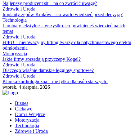
Najlepszy producent sit – na co zwrócić uwagę?
Zdrowie i Uroda
Implanty zębów Kraków – co warto wiedzieć przed decyzją?
Technologia
Laminaty tekstylne – wszystko, co powinieneś wiedzieć na ich
temat
Zdrowie i Uroda
HIFU – nieinwazyjny lifting twarzy dla natychmiastowego efektu
odmłodzenia
Motoryzacja
Jakie firmy sprzedają przyczepy Kogel?
Zdrowie i Uroda
Dlaczego właśnie damskie legginsy sportowe?
Zdrowie i Uroda
Klinika kardiologiczna – nie tylko dla osób starszych!
wtorek, 4 sierpnia, 2026
Biznes
Ciekawe
Dom i Wnętrze
Motoryzacja
Technologia
Zdrowie i Uroda