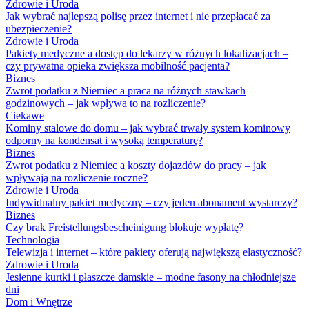
Zdrowie i Uroda
Jak wybrać najlepszą polisę przez internet i nie przepłacać za
ubezpieczenie?
Zdrowie i Uroda
Pakiety medyczne a dostęp do lekarzy w różnych lokalizacjach –
czy prywatna opieka zwiększa mobilność pacjenta?
Biznes
Zwrot podatku z Niemiec a praca na różnych stawkach
godzinowych – jak wpływa to na rozliczenie?
Ciekawe
Kominy stalowe do domu – jak wybrać trwały system kominowy
odporny na kondensat i wysoką temperaturę?
Biznes
Zwrot podatku z Niemiec a koszty dojazdów do pracy – jak
wpływają na rozliczenie roczne?
Zdrowie i Uroda
Indywidualny pakiet medyczny – czy jeden abonament wystarczy?
Biznes
Czy brak Freistellungsbescheinigung blokuje wypłatę?
Technologia
Telewizja i internet – które pakiety oferują największą elastyczność?
Zdrowie i Uroda
Jesienne kurtki i płaszcze damskie – modne fasony na chłodniejsze
dni
Dom i Wnętrze