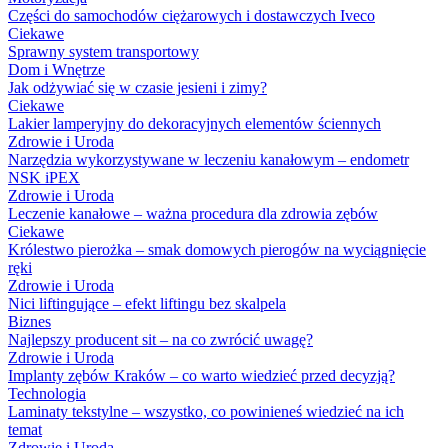
Części do samochodów ciężarowych i dostawczych Iveco
Ciekawe
Sprawny system transportowy
Dom i Wnętrze
Jak odżywiać się w czasie jesieni i zimy?
Ciekawe
Lakier lamperyjny do dekoracyjnych elementów ściennych
Zdrowie i Uroda
Narzędzia wykorzystywane w leczeniu kanałowym – endometr
NSK iPEX
Zdrowie i Uroda
Leczenie kanałowe – ważna procedura dla zdrowia zębów
Ciekawe
Królestwo pierożka – smak domowych pierogów na wyciągnięcie
ręki
Zdrowie i Uroda
Nici liftingujące – efekt liftingu bez skalpela
Biznes
Najlepszy producent sit – na co zwrócić uwagę?
Zdrowie i Uroda
Implanty zębów Kraków – co warto wiedzieć przed decyzją?
Technologia
Laminaty tekstylne – wszystko, co powinieneś wiedzieć na ich
temat
Zdrowie i Uroda