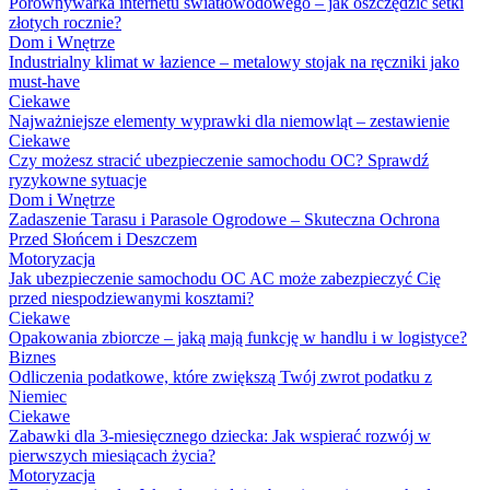
Porównywarka internetu światłowodowego – jak oszczędzić setki
złotych rocznie?
Dom i Wnętrze
Industrialny klimat w łazience – metalowy stojak na ręczniki jako
must-have
Ciekawe
Najważniejsze elementy wyprawki dla niemowląt – zestawienie
Ciekawe
Czy możesz stracić ubezpieczenie samochodu OC? Sprawdź
ryzykowne sytuacje
Dom i Wnętrze
Zadaszenie Tarasu i Parasole Ogrodowe – Skuteczna Ochrona
Przed Słońcem i Deszczem
Motoryzacja
Jak ubezpieczenie samochodu OC AC może zabezpieczyć Cię
przed niespodziewanymi kosztami?
Ciekawe
Opakowania zbiorcze – jaką mają funkcję w handlu i w logistyce?
Biznes
Odliczenia podatkowe, które zwiększą Twój zwrot podatku z
Niemiec
Ciekawe
Zabawki dla 3-miesięcznego dziecka: Jak wspierać rozwój w
pierwszych miesiącach życia?
Motoryzacja