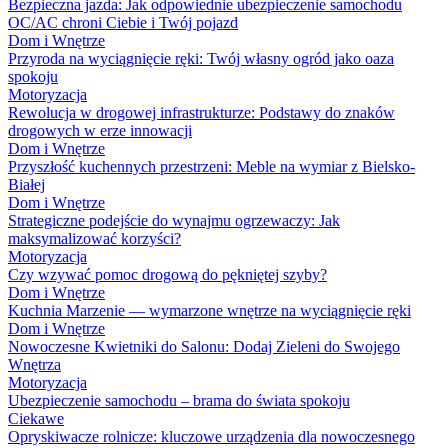
Bezpieczna jazda: Jak odpowiednie ubezpieczenie samochodu
OC/AC chroni Ciebie i Twój pojazd
Dom i Wnętrze
Przyroda na wyciągnięcie ręki: Twój własny ogród jako oaza
spokoju
Motoryzacja
Rewolucja w drogowej infrastrukturze: Podstawy do znaków
drogowych w erze innowacji
Dom i Wnętrze
Przyszłość kuchennych przestrzeni: Meble na wymiar z Bielsko-
Białej
Dom i Wnętrze
Strategiczne podejście do wynajmu ogrzewaczy: Jak
maksymalizować korzyści?
Motoryzacja
Czy wzywać pomoc drogową do pękniętej szyby?
Dom i Wnętrze
Kuchnia Marzenie — wymarzone wnętrze na wyciągnięcie ręki
Dom i Wnętrze
Nowoczesne Kwietniki do Salonu: Dodaj Zieleni do Swojego
Wnętrza
Motoryzacja
Ubezpieczenie samochodu – brama do świata spokoju
Ciekawe
Opryskiwacze rolnicze: kluczowe urządzenia dla nowoczesnego