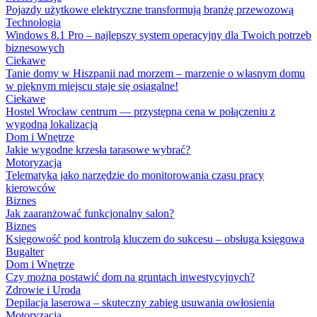
Pojazdy użytkowe elektryczne transformują branżę przewozową
Technologia
Windows 8.1 Pro – najlepszy system operacyjny dla Twoich potrzeb
biznesowych
Ciekawe
Tanie domy w Hiszpanii nad morzem – marzenie o własnym domu
w pięknym miejscu staje się osiągalne!
Ciekawe
Hostel Wrocław centrum — przystępna cena w połączeniu z
wygodną lokalizacją
Dom i Wnętrze
Jakie wygodne krzesła tarasowe wybrać?
Motoryzacja
Telematyka jako narzędzie do monitorowania czasu pracy
kierowców
Biznes
Jak zaaranżować funkcjonalny salon?
Biznes
Księgowość pod kontrolą kluczem do sukcesu – obsługa księgowa
Bugalter
Dom i Wnętrze
Czy można postawić dom na gruntach inwestycyjnych?
Zdrowie i Uroda
Depilacja laserowa – skuteczny zabieg usuwania owłosienia
Motoryzacja