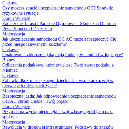
Ciekawe
Czy możesz stracić ubezpieczenie samochodu OC? Sprawdź
ryzykowne sytuacje
Dom i Wnętrze
Zadaszenie Tarasu i Parasole Ogrodowe – Skuteczna Ochrona
Przed Słońcem i Deszczem
Motoryzacja
Jak ubezpieczenie samochodu OC AC może zabezpieczyć Cię
przed niespodziewanymi kosztami?
Ciekawe
Opakowania zbiorcze – jaką mają funkcję w handlu i w logistyce?
Biznes
Odliczenia podatkowe, które zwiększą Twój zwrot podatku z
Niemiec
Ciekawe
Zabawki dla 3-miesięcznego dziecka: Jak wspierać rozwój w
pierwszych miesiącach życia?
Motoryzacja
Bezpieczna jazda: Jak odpowiednie ubezpieczenie samochodu
OC/AC chroni Ciebie i Twój pojazd
Dom i Wnętrze
Przyroda na wyciągnięcie ręki: Twój własny ogród jako oaza
spokoju
Motoryzacja
Rewolucja w drogowej infrastrukturze: Podstawy do znaków