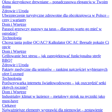
Okna skrzynkowe drewniane – ponadczasowa elegancja w Twoim
domu
Zdrowie i Uroda
Ubezpieczenie turystyczne zdrowotne dla obcokrajowca w Polsce –
ceny i warianty
Dom i Wnętrze
Parasol grzewczy gazowy na taras – dlaczego warto go mieć w
ogrodzie?
Technologia
Chcesz tanią polisę OC/AC? Kalkulator OC AC Beesafe pokaże Ci
opcje
Dom i Wnętrze
Grillowanie bez stresu – jak zaprojektować funkcjonalną strefę
BBQ?
Zdrowie i Uroda
Pakiety medyczne dla seniorów – ranking najczęściej wybieranych
ofert Luxmed
Technologia
Porównywarka internetu światłowodowego – jak oszczędzić setki
złotych rocznie?
Dom i Wnętrze
Industrialny klimat w łazience – metalowy stojak na ręczniki jako
must-have
Ciekawe
Najważniejsze elementy wyprawki dla niemowląt – zestawienie