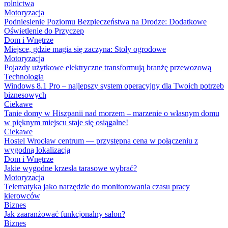
rolnictwa
Motoryzacja
Podniesienie Poziomu Bezpieczeństwa na Drodze: Dodatkowe
Oświetlenie do Przyczep
Dom i Wnętrze
Miejsce, gdzie magia się zaczyna: Stoły ogrodowe
Motoryzacja
Pojazdy użytkowe elektryczne transformują branżę przewozową
Technologia
Windows 8.1 Pro – najlepszy system operacyjny dla Twoich potrzeb
biznesowych
Ciekawe
Tanie domy w Hiszpanii nad morzem – marzenie o własnym domu
w pięknym miejscu staje się osiągalne!
Ciekawe
Hostel Wrocław centrum — przystępna cena w połączeniu z
wygodną lokalizacją
Dom i Wnętrze
Jakie wygodne krzesła tarasowe wybrać?
Motoryzacja
Telematyka jako narzędzie do monitorowania czasu pracy
kierowców
Biznes
Jak zaaranżować funkcjonalny salon?
Biznes