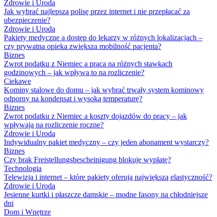
Zdrowie i Uroda
Jak wybrać najlepszą polisę przez internet i nie przepłacać za
ubezpieczenie?
Zdrowie i Uroda
Pakiety medyczne a dostęp do lekarzy w różnych lokalizacjach –
czy prywatna opieka zwiększa mobilność pacjenta?
Biznes
Zwrot podatku z Niemiec a praca na różnych stawkach
godzinowych – jak wpływa to na rozliczenie?
Ciekawe
Kominy stalowe do domu – jak wybrać trwały system kominowy
odporny na kondensat i wysoką temperaturę?
Biznes
Zwrot podatku z Niemiec a koszty dojazdów do pracy – jak
wpływają na rozliczenie roczne?
Zdrowie i Uroda
Indywidualny pakiet medyczny – czy jeden abonament wystarczy?
Biznes
Czy brak Freistellungsbescheinigung blokuje wypłatę?
Technologia
Telewizja i internet – które pakiety oferują największą elastyczność?
Zdrowie i Uroda
Jesienne kurtki i płaszcze damskie – modne fasony na chłodniejsze
dni
Dom i Wnętrze