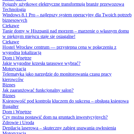
Pojazdy użytkowe elektryczne transformują branżę przewozową
Technologia
Windows 8.1 Pro – najlepszy system operacyjny dla Twoich potrzeb
biznesowych
Ciekawe
Tanie domy w Hiszpanii nad morzem – marzenie o własnym domu
w pięknym miejscu staje się osiągalne!
Ciekawe
Hostel Wrocław centrum — przystępna cena w połączeniu z
wygodną lokalizacją
Dom i Wnętrze
Jakie wygodne krzesła tarasowe wybrać?
Motoryzacja
Telematyka jako narzędzie do monitorowania czasu pracy
kierowców
Biznes
Jak zaaranżować funkcjonalny salon?
Biznes
Księgowość pod kontrolą kluczem do sukcesu – obsługa księgowa
Bugalter
Dom i Wnętrze
Czy można postawić dom na gruntach inwestycyjnych?
Zdrowie i Uroda
Depilacja laserowa – skuteczny zabieg usuwania owłosienia
Motoryzacja