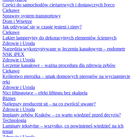
Części do samochodów ciężarowych i dostawczych Iveco
Ciekawe
Sprawny system transportowy
Dom i Wnętrze
Jak odżywiać się w czasie jesieni i zimy?
Ciekawe
Lakier lamperyjny do dekoracyjnych elementów ściennych
Zdrowie i Uroda
Narzędzia wykorzystywane w leczeniu kanałowym – endometr
NSK iPEX
Zdrowie i Uroda
Leczenie kanałowe – ważna procedura dla zdrowia zębów
Ciekawe
Królestwo pierożka – smak domowych pierogów na wyciągnięcie
ręki
Zdrowie i Uroda
Nici liftingujące – efekt liftingu bez skalpela
Biznes
Najlepszy producent sit – na co zwrócić uwagę?
Zdrowie i Uroda
Implanty zębów Kraków – co warto wiedzieć przed decyzją?
Technologia
Laminaty tekstylne – wszystko, co powinieneś wiedzieć na ich
temat
Zdrowie i Uroda