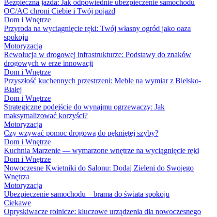
Bezpieczna jazda: Jak odpowiednie ubezpieczenie samochodu
OC/AC chroni Ciebie i Twój pojazd
Dom i Wnętrze
Przyroda na wyciągnięcie ręki: Twój własny ogród jako oaza
spokoju
Motoryzacja
Rewolucja w drogowej infrastrukturze: Podstawy do znaków
drogowych w erze innowacji
Dom i Wnętrze
Przyszłość kuchennych przestrzeni: Meble na wymiar z Bielsko-
Białej
Dom i Wnętrze
Strategiczne podejście do wynajmu ogrzewaczy: Jak
maksymalizować korzyści?
Motoryzacja
Czy wzywać pomoc drogową do pękniętej szyby?
Dom i Wnętrze
Kuchnia Marzenie — wymarzone wnętrze na wyciągnięcie ręki
Dom i Wnętrze
Nowoczesne Kwietniki do Salonu: Dodaj Zieleni do Swojego
Wnętrza
Motoryzacja
Ubezpieczenie samochodu – brama do świata spokoju
Ciekawe
Opryskiwacze rolnicze: kluczowe urządzenia dla nowoczesnego