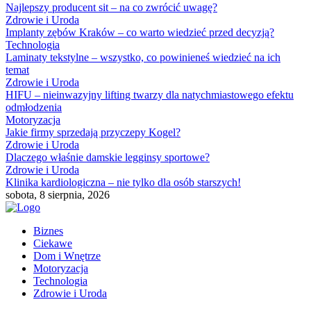
Najlepszy producent sit – na co zwrócić uwagę?
Zdrowie i Uroda
Implanty zębów Kraków – co warto wiedzieć przed decyzją?
Technologia
Laminaty tekstylne – wszystko, co powinieneś wiedzieć na ich
temat
Zdrowie i Uroda
HIFU – nieinwazyjny lifting twarzy dla natychmiastowego efektu
odmłodzenia
Motoryzacja
Jakie firmy sprzedają przyczepy Kogel?
Zdrowie i Uroda
Dlaczego właśnie damskie legginsy sportowe?
Zdrowie i Uroda
Klinika kardiologiczna – nie tylko dla osób starszych!
sobota, 8 sierpnia, 2026
Biznes
Ciekawe
Dom i Wnętrze
Motoryzacja
Technologia
Zdrowie i Uroda