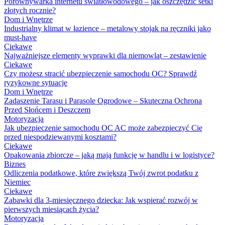
Porównywarka internetu światłowodowego – jak oszczędzić setki
złotych rocznie?
Dom i Wnętrze
Industrialny klimat w łazience – metalowy stojak na ręczniki jako
must-have
Ciekawe
Najważniejsze elementy wyprawki dla niemowląt – zestawienie
Ciekawe
Czy możesz stracić ubezpieczenie samochodu OC? Sprawdź
ryzykowne sytuacje
Dom i Wnętrze
Zadaszenie Tarasu i Parasole Ogrodowe – Skuteczna Ochrona
Przed Słońcem i Deszczem
Motoryzacja
Jak ubezpieczenie samochodu OC AC może zabezpieczyć Cię
przed niespodziewanymi kosztami?
Ciekawe
Opakowania zbiorcze – jaką mają funkcję w handlu i w logistyce?
Biznes
Odliczenia podatkowe, które zwiększą Twój zwrot podatku z
Niemiec
Ciekawe
Zabawki dla 3-miesięcznego dziecka: Jak wspierać rozwój w
pierwszych miesiącach życia?
Motoryzacja