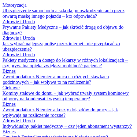
Motoryzacja
Ubezpieczenie samochodu a szkoda po uszkodzeniu auta przez
otwartą maskę innego pojazdu – kto odpowiada?
Zdrowie i Uroda
Prywatne Pakiety Medyczne – jak skrócić drogę od objawu do
diagnozy?
Zdrowie i Uroda
Jak wybrać najlepszą polisę przez internet i nie przepłacać za
ubezpieczenie?
Zdrowie i Uroda
Pakiety medyczne a dostęp do lekarzy w różnych lokalizacjach –
czy prywatna opieka zwiększa mobilność pacjenta?
Biznes
Zwrot podatku z Niemiec a praca na różnych stawkach
godzinowych – jak wpływa to na rozliczenie?
Ciekawe
Kominy stalowe do domu – jak wybrać trwały system kominowy
odporny na kondensat i wysoką temperaturę?
Biznes
Zwrot podatku z Niemiec a koszty dojazdów do pracy – jak
wpływają na rozliczenie roczne?
Zdrowie i Uroda
Indywidualny pakiet medyczny – czy jeden abonament wystarczy?
Biznes