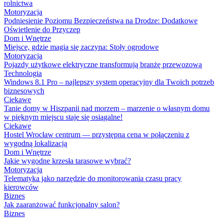
rolnictwa
Motoryzacja
Podniesienie Poziomu Bezpieczeństwa na Drodze: Dodatkowe
Oświetlenie do Przyczep
Dom i Wnętrze
Miejsce, gdzie magia się zaczyna: Stoły ogrodowe
Motoryzacja
Pojazdy użytkowe elektryczne transformują branżę przewozową
Technologia
Windows 8.1 Pro – najlepszy system operacyjny dla Twoich potrzeb
biznesowych
Ciekawe
Tanie domy w Hiszpanii nad morzem – marzenie o własnym domu
w pięknym miejscu staje się osiągalne!
Ciekawe
Hostel Wrocław centrum — przystępna cena w połączeniu z
wygodną lokalizacją
Dom i Wnętrze
Jakie wygodne krzesła tarasowe wybrać?
Motoryzacja
Telematyka jako narzędzie do monitorowania czasu pracy
kierowców
Biznes
Jak zaaranżować funkcjonalny salon?
Biznes