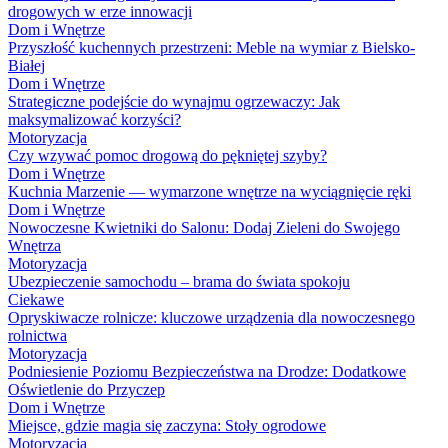
drogowych w erze innowacji
Dom i Wnętrze
Przyszłość kuchennych przestrzeni: Meble na wymiar z Bielsko-
Białej
Dom i Wnętrze
Strategiczne podejście do wynajmu ogrzewaczy: Jak
maksymalizować korzyści?
Motoryzacja
Czy wzywać pomoc drogową do pękniętej szyby?
Dom i Wnętrze
Kuchnia Marzenie — wymarzone wnętrze na wyciągnięcie ręki
Dom i Wnętrze
Nowoczesne Kwietniki do Salonu: Dodaj Zieleni do Swojego
Wnętrza
Motoryzacja
Ubezpieczenie samochodu – brama do świata spokoju
Ciekawe
Opryskiwacze rolnicze: kluczowe urządzenia dla nowoczesnego
rolnictwa
Motoryzacja
Podniesienie Poziomu Bezpieczeństwa na Drodze: Dodatkowe
Oświetlenie do Przyczep
Dom i Wnętrze
Miejsce, gdzie magia się zaczyna: Stoły ogrodowe
Motoryzacja