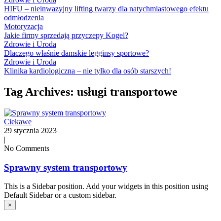
HIFU – nieinwazyjny lifting twarzy dla natychmiastowego efektu
odmłodzenia
Motoryzacja
Jakie firmy sprzedają przyczepy Kogel?
Zdrowie i Uroda
Dlaczego właśnie damskie legginsy sportowe?
Zdrowie i Uroda
Klinika kardiologiczna – nie tylko dla osób starszych!
Tag Archives: usługi transportowe
Ciekawe
29 stycznia 2023
|
No Comments
Sprawny system transportowy
This is a Sidebar position. Add your widgets in this position using
Default Sidebar or a custom sidebar.
×