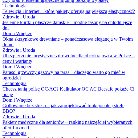
Czy brak Freistellungsbescheinigung blokuje wypłatę?
Technologia
Telewizja i internet – które pakiety oferują największą elastyczność?
Zdrowie i Uroda
Jesienne kurtki i płaszcze damskie – modne fasony na chłodniejsze
dni
Dom i Wnętrze
Okna skrzynkowe drewniane – ponadczasowa elegancja w Twoim
domu
Zdrowie i Uroda
Ubezpieczenie turystyczne zdrowotne dla obcokrajowca w Polsce –
ceny i warianty
Dom i Wnętrze
Parasol grzewczy gazowy na taras – dlaczego warto go mieć w
ogrodzie?
Technologia
Chcesz tanią polisę OC/AC? Kalkulator OC AC Beesafe pokaże Ci
opcje
Dom i Wnętrze
Grillowanie bez stresu – jak zaprojektować funkcjonalną strefę
BBQ?
Zdrowie i Uroda
Pakiety medyczne dla seniorów – ranking najczęściej wybieranych
ofert Luxmed
Technologia