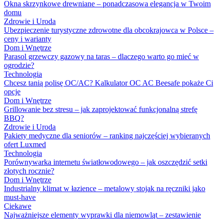
Okna skrzynkowe drewniane – ponadczasowa elegancja w Twoim
domu
Zdrowie i Uroda
Ubezpieczenie turystyczne zdrowotne dla obcokrajowca w Polsce –
ceny i warianty
Dom i Wnętrze
Parasol grzewczy gazowy na taras – dlaczego warto go mieć w
ogrodzie?
Technologia
Chcesz tanią polisę OC/AC? Kalkulator OC AC Beesafe pokaże Ci
opcje
Dom i Wnętrze
Grillowanie bez stresu – jak zaprojektować funkcjonalną strefę
BBQ?
Zdrowie i Uroda
Pakiety medyczne dla seniorów – ranking najczęściej wybieranych
ofert Luxmed
Technologia
Porównywarka internetu światłowodowego – jak oszczędzić setki
złotych rocznie?
Dom i Wnętrze
Industrialny klimat w łazience – metalowy stojak na ręczniki jako
must-have
Ciekawe
Najważniejsze elementy wyprawki dla niemowląt – zestawienie