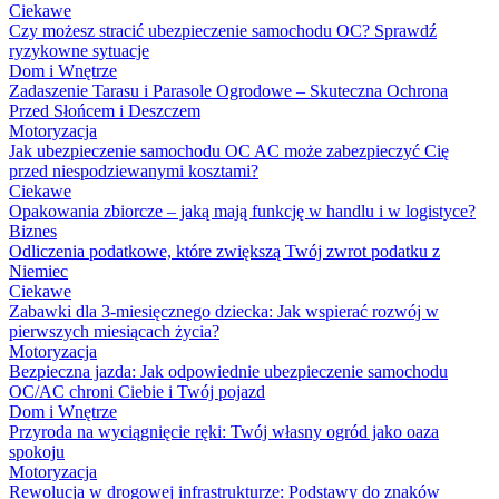
Ciekawe
Czy możesz stracić ubezpieczenie samochodu OC? Sprawdź
ryzykowne sytuacje
Dom i Wnętrze
Zadaszenie Tarasu i Parasole Ogrodowe – Skuteczna Ochrona
Przed Słońcem i Deszczem
Motoryzacja
Jak ubezpieczenie samochodu OC AC może zabezpieczyć Cię
przed niespodziewanymi kosztami?
Ciekawe
Opakowania zbiorcze – jaką mają funkcję w handlu i w logistyce?
Biznes
Odliczenia podatkowe, które zwiększą Twój zwrot podatku z
Niemiec
Ciekawe
Zabawki dla 3-miesięcznego dziecka: Jak wspierać rozwój w
pierwszych miesiącach życia?
Motoryzacja
Bezpieczna jazda: Jak odpowiednie ubezpieczenie samochodu
OC/AC chroni Ciebie i Twój pojazd
Dom i Wnętrze
Przyroda na wyciągnięcie ręki: Twój własny ogród jako oaza
spokoju
Motoryzacja
Rewolucja w drogowej infrastrukturze: Podstawy do znaków