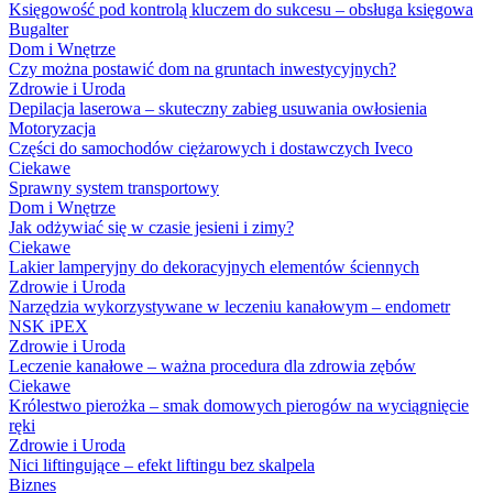
Księgowość pod kontrolą kluczem do sukcesu – obsługa księgowa
Bugalter
Dom i Wnętrze
Czy można postawić dom na gruntach inwestycyjnych?
Zdrowie i Uroda
Depilacja laserowa – skuteczny zabieg usuwania owłosienia
Motoryzacja
Części do samochodów ciężarowych i dostawczych Iveco
Ciekawe
Sprawny system transportowy
Dom i Wnętrze
Jak odżywiać się w czasie jesieni i zimy?
Ciekawe
Lakier lamperyjny do dekoracyjnych elementów ściennych
Zdrowie i Uroda
Narzędzia wykorzystywane w leczeniu kanałowym – endometr
NSK iPEX
Zdrowie i Uroda
Leczenie kanałowe – ważna procedura dla zdrowia zębów
Ciekawe
Królestwo pierożka – smak domowych pierogów na wyciągnięcie
ręki
Zdrowie i Uroda
Nici liftingujące – efekt liftingu bez skalpela
Biznes